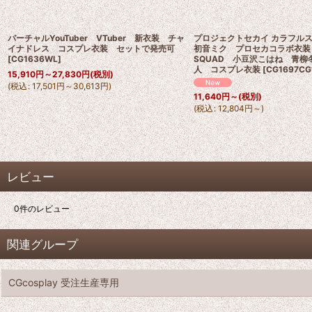
バーチャルYouTuber VTuber 新衣装 チャ
プロジェクトセカイ カラフルステー
イナドレス コスプレ衣装 セットで発売可
初音ミク プロセカコラボ衣装 Vi
[
CG1636WL
]
SQUAD 小豆沢こはね 青柳
人 コスプレ衣装
[
CG1697CG
15,910
円
～27,830
円
(税別)
(
税込
:
17,501
円
～30,613
円
)
11,640
円
～
(税別)
(
税込
:
12,804
円
～
)
レビュー
0
件のレビュー
関連グループ
CGcosplay 受注生産専用