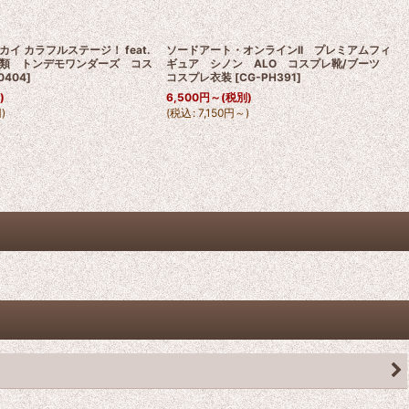
イ カラフルステージ！ feat.
ソードアート・オンラインII プレミアムフィ
類 トンデモワンダーズ コス
ギュア シノン ALO コスプレ靴/ブーツ
0404
]
コスプレ衣装
[
CG-PH391
]
)
6,500
円
～
(税別)
円
)
(
税込
:
7,150
円
～
)