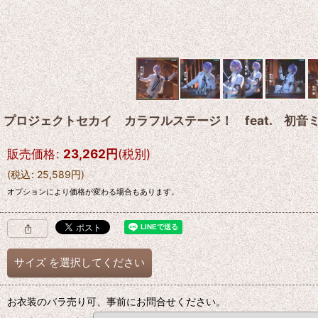
プロジェクトセカイ カラフルステージ！ feat. 初音ミク
販売価格
:
23,262
円
(税別)
(
税込
:
25,589
円
)
オプションにより価格が変わる場合もあります。
サイズ
を選択してください
お衣装のバラ売り可、事前にお問合せください。