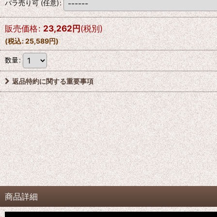
バラ売り可
(任意)
:
販売価格
:
23,262
円
(税別)
(
税込
:
25,589
円
)
数量
:
返品特約に関する重要事項
商品詳細