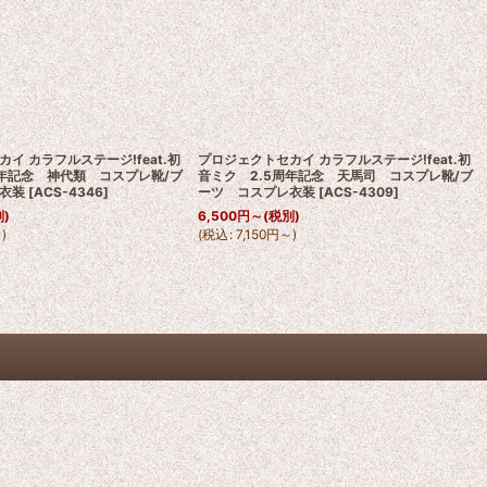
イ カラフルステージ!feat.初
プロジェクトセカイ カラフルステージ!feat.初
周年記念 神代類 コスプレ靴/ブ
音ミク 2.5周年記念 天馬司 コスプレ靴/ブ
衣装
[
ACS-4346
]
ーツ コスプレ衣装
[
ACS-4309
]
別)
6,500
円
～
(税別)
～
)
(
税込
:
7,150
円
～
)