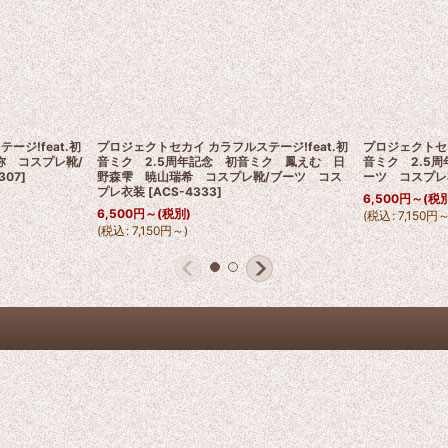
ージ!feat.初
プロジェクトセカイ カラフルステージ!feat.初
プロジェクトセカ
弥 コスプレ靴/
音ミク 2.5周年記念 初音ミク 鳳えむ 日
音ミク 2.5
307
]
野森雫 暁山瑞希 コスプレ靴/ブーツ コス
ーツ コスプレ
プレ衣装
[
ACS-4333
]
6,500
円
～
(税
6,500
円
～
(税別)
(
税込
:
7,150
円
(
税込
:
7,150
円
～
)