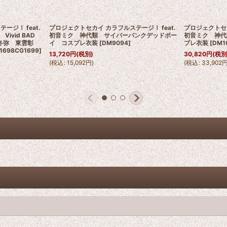
ジ！ feat.
プロジェクトセカイ カラフルステージ！ feat.
プロジェクトセカ
vid BAD
初音ミク 神代類 サイバーパンクデッドボー
初音ミク 神代
冬弥 東雲彰
イ コスプレ衣装
[
DM9094
]
プレ衣装
[
DM1
1698CG1699
]
13,720
円
(税別)
30,820
円
(税別
(
税込
:
15,092
円
)
(
税込
:
33,902