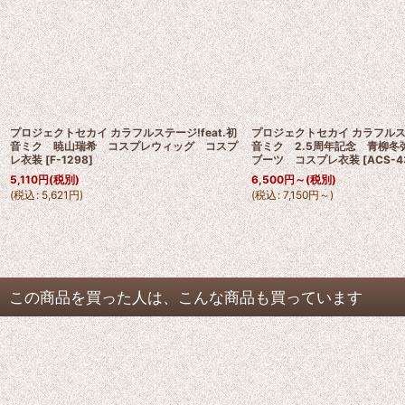
プロジェクトセカイ カラフルステージ!feat.初
プロジェクトセカイ カラフルステ
音ミク 暁山瑞希 コスプレウィッグ コスプ
音ミク 2.5周年記念 青柳冬
レ衣装
[
F-1298
]
ブーツ コスプレ衣装
[
ACS-4
5,110
円
(税別)
6,500
円
～
(税別)
(
税込
:
5,621
円
)
(
税込
:
7,150
円
～
)
この商品を買った人は、こんな商品も買っています