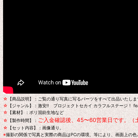
☆
【商品説明】：ご覧の通り写真に写るパーツをすべて出品いたしま
☆
【ジャンル】：激安!! プロジェクトセカイ カラフルステージ！ fe
☆
【素材】：ポリ混紡生地など
ご入金確認後、45〜60営業日です。（
☆
【製作時間】：
☆
【セット内容】：画像通り。
※
撮影の関係で写真と実際の商品はPCの環境、等により、画面上の