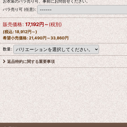
お衣装のバラ売り可、事前にお問合せください。
バラ売り可
(任意)
:
販売価格
:
17,192
円
～
(税別)
(
税込
:
18,912
円
～
)
希望小売価格
:
21,490
円
～33,860
円
数量
:
返品特約に関する重要事項