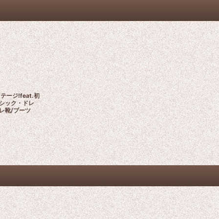
ージ!feat.初
シック・ドレ
プレ靴/ブーツ