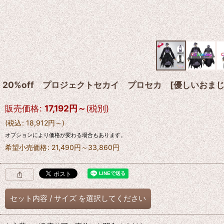
20%off プロジェクトセカイ プロセカ [優しいお
販売価格
:
17,192
円
～
(税別)
(
税込
:
18,912
円
～
)
オプションにより価格が変わる場合もあります。
希望小売価格
:
21,490
円
～33,860
円
セット内容
/
サイズ
を選択してください