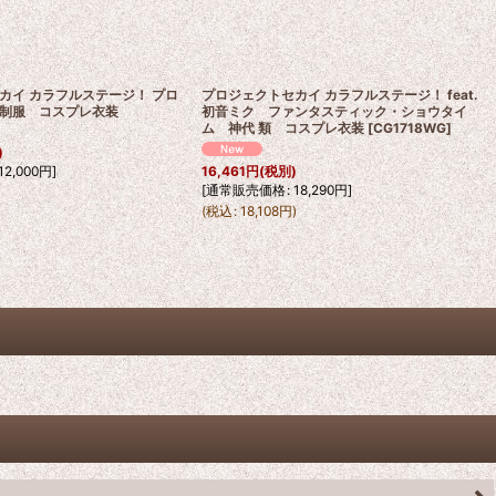
カイ カラフルステージ！ プロ
プロジェクトセカイ カラフルステージ！ feat.
制服 コスプレ衣装
初音ミク ファンタスティック・ショウタイ
ム 神代 類 コスプレ衣装
[
CG1718WG
]
)
12,000
円
]
16,461
円
(税別)
[
通常販売価格
:
18,290
円
]
)
(
税込
:
18,108
円
)