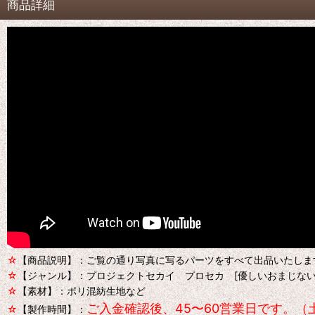
商品詳細
☆
【商品説明】：ご覧の通り写真に写るパーツをすべて出品いたしま
☆
【ジャンル】：プロジェクトセカイ プロセカ [優しいおまじない
☆
【素材】：ポリ混紡生地など
ご入金確認後、45〜60営業日です。（
☆
【製作時間】：