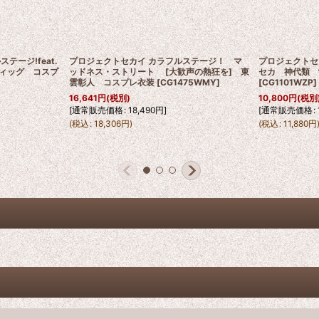
テージ!feat.
プロジェクトセカイ カラフルステージ！ マ
プロジェクトセ
ィッグ コスプ
ッドネス・ストリート [大歓声の熱狂を] 東
セカ 神代類 
雲彰人 コスプレ衣装
[
CG1475WMY
]
[
CG1101WZP
]
16,641
円
(税別)
10,800
円
(税別
[
通常販売価格
:
18,490
円
]
[
通常販売価格
:
(
税込
:
18,306
円
)
(
税込
:
11,880
円