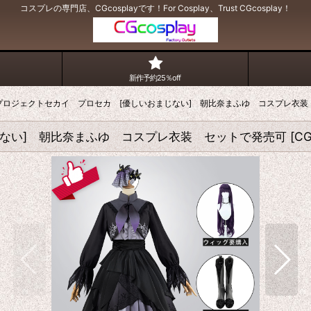
コスプレの専門店、CGcosplayです！For Cosplay、Trust CGcosplay！
新作予約25％off
f プロジェクトセカイ プロセカ [優しいおまじない] 朝比奈まふゆ コスプレ衣
まじない] 朝比奈まふゆ コスプレ衣装 セットで発売可
[
CG