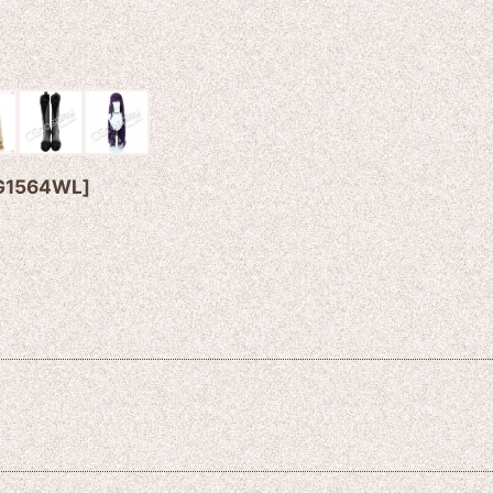
G1564WL
]