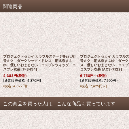
関連商品
プロジェクトセカイ カラフルステージ!feat.初
プロジェクトセカイ カラフルステ
音ミク ダークシック・ドレス 朝比奈まふ
音ミク 朝比奈まふゆ ダーク
ゆ 優しいおまじない コスプレウィッグ コ
ス 優しいおまじない コス
スプレ衣装
[
F-3454
]
コスプレ衣装
[
ACS-7122
]
4,383
円
(税別)
6,750
円
～
(税別)
[
通常販売価格
:
4,870
円
]
[
通常販売価格
:
7,500
円
～
]
(
税込
:
4,822
円
)
(
税込
:
7,425
円
～
)
この商品を買った人は、こんな商品も買っています