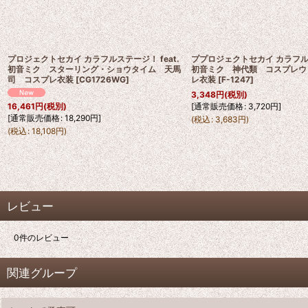
プロジェクトセカイ カラフルステージ！ feat.
ププロジェクトセカイ カラフルス
初音ミク スターリング・ショウタイム 天馬
初音ミク 神代類 コスプレウ
司 コスプレ衣装
[
CG1726WG
]
レ衣装
[
F-1247
]
3,348
円
(税別)
[
通常販売価格
:
3,720
円
]
16,461
円
(税別)
[
通常販売価格
:
18,290
円
]
(
税込
:
3,683
円
)
(
税込
:
18,108
円
)
レビュー
0
件のレビュー
関連グループ