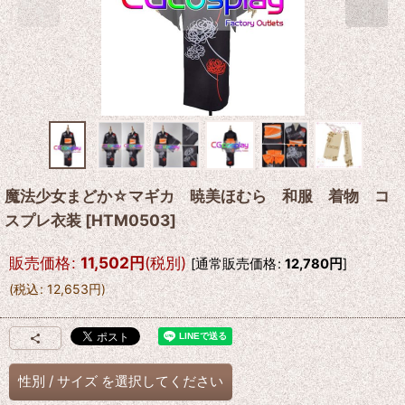
魔法少女まどか☆マギカ 暁美ほむら 和服 着物 コ
スプレ衣装
[
HTM0503
]
販売価格
:
11,502
円
(税別)
[
通常販売価格
:
12,780
円
]
(
税込
:
12,653
円
)
性別
/
サイズ
を選択してください