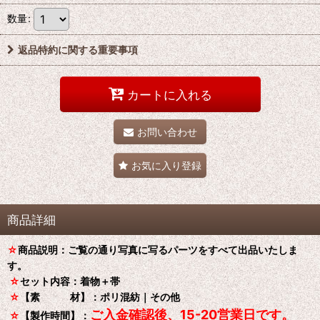
数量
:
返品特約に関する重要事項
カートに入れる
お問い合わせ
お気に入り登録
商品詳細
☆
商品説明：ご覧の通り写真に写るパーツをすべて出品いたしま
す。
☆
セット内容：着物＋帯
☆
【素 材】：ポリ混紡｜その他
ご入金確認後、15-20営業日です。
☆
【製作時間】：