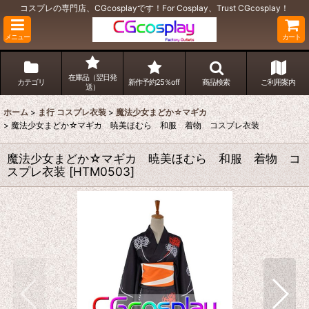
コスプレの専門店、CGcosplayです！For Cosplay、Trust CGcosplay！
メニュー
カート
在庫品（翌日発
カテゴリ
新作予約25％off
商品検索
ご利用案内
送）
ホーム
>
ま行 コスプレ衣装
>
魔法少女まどか☆マギカ
>
魔法少女まどか☆マギカ 暁美ほむら 和服 着物 コスプレ衣装
魔法少女まどか☆マギカ 暁美ほむら 和服 着物 コ
スプレ衣装
[
HTM0503
]