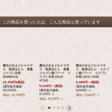
この商品を買った人は、こんな商品も買っています
魔法少女まどか☆マギ
魔法少女まどか☆マギ
魔法少女まどか☆マギ
カ 暁美ほむら 悪魔
カ 暁美ほむら 悪魔
カ 暁美ほむら コスプ
コスプレ衣装
コスプレ靴/ブーツ コ
レ靴/ブーツ コスプレ
[
DM8833
]
スプレ衣装
[
ACS-
衣装
[
ACS-289
]
4736
]
23,418
円
(税別)
5,400
円
～
(税別)
5,526
円
～
(税別)
[
通常販売価格
:
[
通常販売価格
:
26,020
円
]
[
通常販売価格
:
6,000
円
～
]
6,140
円
～
]
(
税込
:
25,760
円
)
(
税込
:
5,940
円
～
)
(
税込
:
6,079
円
～
)