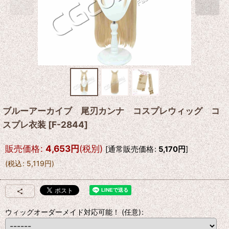
ブルーアーカイブ 尾刃カンナ コスプレウィッグ コ
スプレ衣装
[
F-2844
]
販売価格
:
4,653
円
(税別)
[
通常販売価格
:
5,170
円
]
(
税込
:
5,119
円
)
ウィッグオーダーメイド対応可能！
(任意)
: