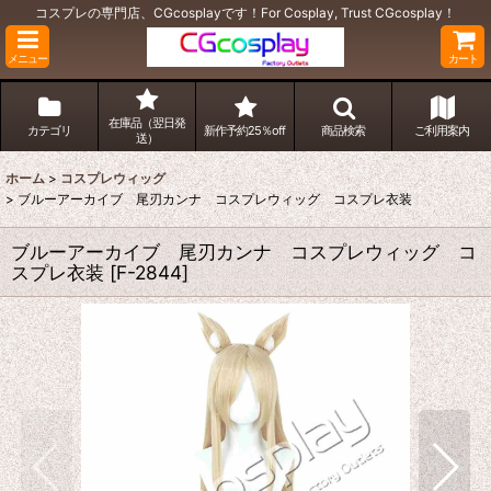
コスプレの専門店、CGcosplayです！For Cosplay, Trust CGcosplay！
メニュー
カート
在庫品（翌日発
カテゴリ
新作予約25％off
商品検索
ご利用案内
送）
ホーム
>
コスプレウィッグ
>
ブルーアーカイブ 尾刃カンナ コスプレウィッグ コスプレ衣装
ブルーアーカイブ 尾刃カンナ コスプレウィッグ コ
スプレ衣装
[
F-2844
]