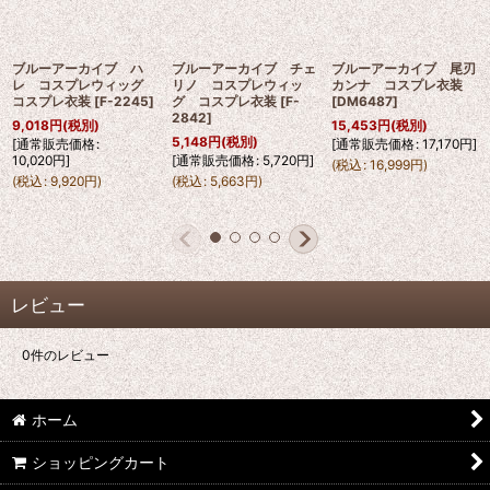
ブルーアーカイブ ハ
ブルーアーカイブ チェ
ブルーアーカイブ 尾刃
レ コスプレウィッグ
リノ コスプレウィッ
カンナ コスプレ衣装
コスプレ衣装
[
F-2245
]
グ コスプレ衣装
[
F-
[
DM6487
]
2842
]
9,018
円
(税別)
15,453
円
(税別)
5,148
円
(税別)
[
通常販売価格
:
[
通常販売価格
:
17,170
円
]
10,020
円
]
[
通常販売価格
:
5,720
円
]
(
税込
:
16,999
円
)
(
税込
:
9,920
円
)
(
税込
:
5,663
円
)
レビュー
0
件のレビュー
ホーム
ショッピングカート