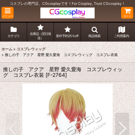
コスプレの専門店、CGcosplayです！For Cosplay, Trust CGcosplay！
メニュー
カート
在庫品（翌日発
カテゴリ
新作予約25％off
商品検索
ご利用案内
送）
ホーム
>
コスプレウィッグ
>
推しの子 アクア 星野 愛久愛海 コスプレウィッグ コスプレ衣装
推しの子 アクア 星野 愛久愛海 コスプレウィッ
グ コスプレ衣装
[
F-2764
]