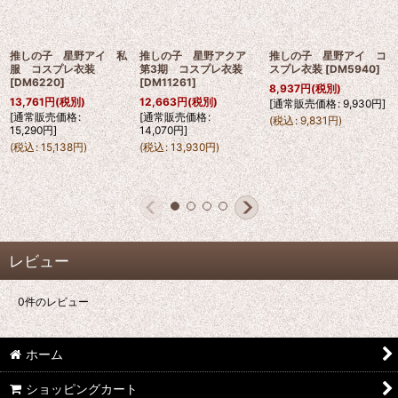
推しの子 星野アイ 私
推しの子 星野アクア
推しの子 星野アイ コ
服 コスプレ衣装
第3期 コスプレ衣装
スプレ衣装
[
DM5940
]
[
DM6220
]
[
DM11261
]
8,937
円
(税別)
13,761
円
(税別)
12,663
円
(税別)
[
通常販売価格
:
9,930
円
]
[
通常販売価格
:
[
通常販売価格
:
(
税込
:
9,831
円
)
15,290
円
]
14,070
円
]
(
税込
:
15,138
円
)
(
税込
:
13,930
円
)
レビュー
0
件のレビュー
ホーム
ショッピングカート