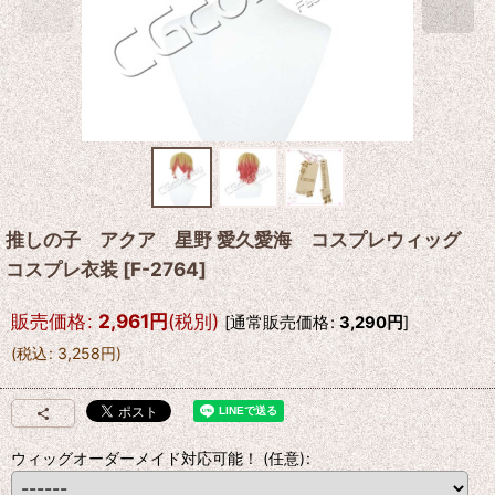
推しの子 アクア 星野 愛久愛海 コスプレウィッグ
コスプレ衣装
[
F-2764
]
販売価格
:
2,961
円
(税別)
[
通常販売価格
:
3,290
円
]
(
税込
:
3,258
円
)
ウィッグオーダーメイド対応可能！
(任意)
: