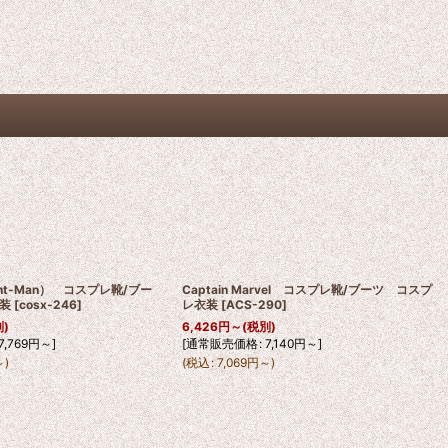
t-Man） コスプレ靴/ブー
Captain Marvel コスプレ靴/ブーツ コスプ
装
[
cosx-246
]
レ衣装
[
ACS-290
]
別)
6,426
円
～
(税別)
7,769
円
～
]
[
通常販売価格
:
7,140
円
～
]
～
)
(
税込
:
7,069
円
～
)