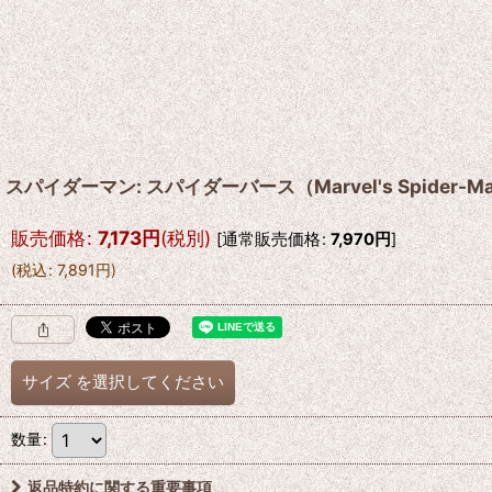
スパイダーマン: スパイダーバース（Marvel's Spider-
販売価格
:
7,173
円
(税別)
[
通常販売価格
:
7,970
円
]
(
税込
:
7,891
円
)
サイズ
を選択してください
数量
:
返品特約に関する重要事項