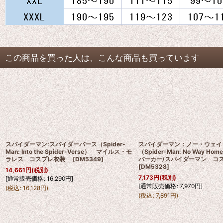
この商品を買った人は、こんな商品も買っています
スパイダーマン:スパイダーバース（Spider-
スパイダーマン：ノー・ウェイ
Man: Into the Spider-Verse） マイルス・モ
（Spider-Man: No Way 
ラレス コスプレ衣装
[
DM5349
]
パーカー/スパイダーマン 
[
DM5328
]
14,661
円
(税別)
7,173
円
(税別)
[
通常販売価格
:
16,290
円
]
[
通常販売価格
:
7,970
円
]
(
税込
:
16,128
円
)
(
税込
:
7,891
円
)