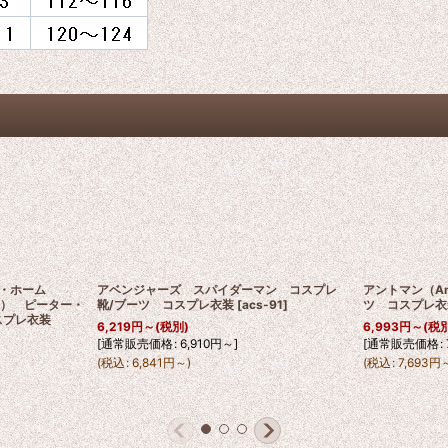
・ホーム
アベンジャーズ スパイダーマン コスプレ
アントマン（An
Home） ピーター・
靴/ブーツ コスプレ衣装
[
acs-91
]
ツ コスプレ衣
コスプレ衣装
6,219
円
～
(税別)
6,993
円
～
(税
[
通常販売価格
:
6,910
円
～
]
[
通常販売価格
:
(
税込
:
6,841
円
～
)
(
税込
:
7,693
円