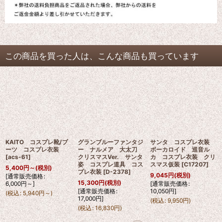
この商品を買った人は、こんな商品も買っています
KAITO コスプレ靴/ブ
グランブルーファンタジ
サンタ コスプレ衣装
ーツ コスプレ衣装
ー ナルメア 大太刀
ボーカロイド 巡音ル
[
acs-61
]
クリスマスVer. サンタ
カ コスプレ衣装 クリ
姿 コスプレ道具 コス
スマス仮装
[
C17207
]
5,400
円
～
(税別)
プレ衣装
[
D-2378
]
9,045
円
(税別)
[
通常販売価格
:
15,300
円
(税別)
6,000
円
～
]
[
通常販売価格
:
[
通常販売価格
:
10,050
円
]
(
税込
:
5,940
円
～
)
17,000
円
]
(
税込
:
9,950
円
)
(
税込
:
16,830
円
)