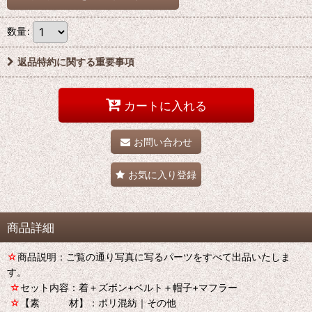
数量
:
返品特約に関する重要事項
カートに入れる
お問い合わせ
お気に入り登録
商品詳細
☆
商品説明：ご覧の通り写真に写るパーツをすべて出品いたしま
す。
☆
セット内容：着＋ズボン+ベルト＋帽子+マフラー
☆
【素 材】：ポリ混紡｜その他