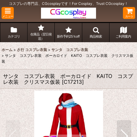
コスプレの専門店、CGcosplayです！For Cosplay、Trust CGcosplay！
メニュー
カート
在庫品（翌日発
カテゴリ
新作予約25％off
商品検索
ご利用案内
送）
ホーム
>
さ行 コスプレ衣装
>
サンタ コスプレ衣装
>
サンタ コスプレ衣装 ボーカロイド KAITO コスプレ衣装 クリスマス仮
装
サンタ コスプレ衣装 ボーカロイド KAITO コスプ
レ衣装 クリスマス仮装
[
C17213
]