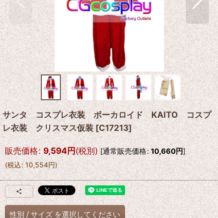
サンタ コスプレ衣装 ボーカロイド KAITO コスプ
レ衣装 クリスマス仮装
[
C17213
]
販売価格
:
9,594
円
(税別)
[
通常販売価格
:
10,660
円
]
(
税込
:
10,554
円
)
性別
/
サイズ
を選択してください