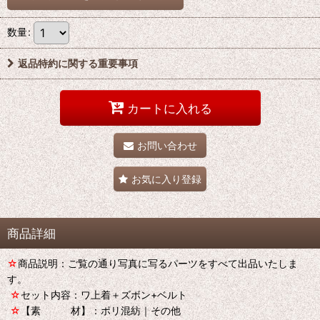
数量
:
返品特約に関する重要事項
カートに入れる
お問い合わせ
お気に入り登録
商品詳細
☆
商品説明：ご覧の通り写真に写るパーツをすべて出品いたしま
す。
☆
セット内容：ワ上着＋ズボン+ベルト
☆
【素 材】：ポリ混紡｜その他