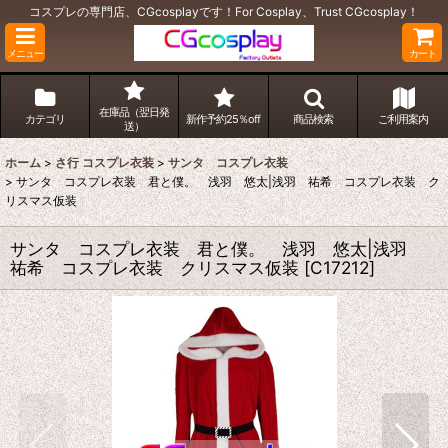
コスプレの専門店、CGcosplayです！For Cosplay、Trust CGcosplay！
メニュー
カート
在庫品（翌日発
カテゴリ
新作予約25％off
商品検索
ご利用案内
送）
ホーム
>
さ行 コスプレ衣装
>
サンタ コスプレ衣装
>
サンタ コスプレ衣装 君と僕。 浅羽 悠太|浅羽 祐希 コスプレ衣装 ク
リスマス仮装
サンタ コスプレ衣装 君と僕。 浅羽 悠太|浅羽
祐希 コスプレ衣装 クリスマス仮装
[
C17212
]