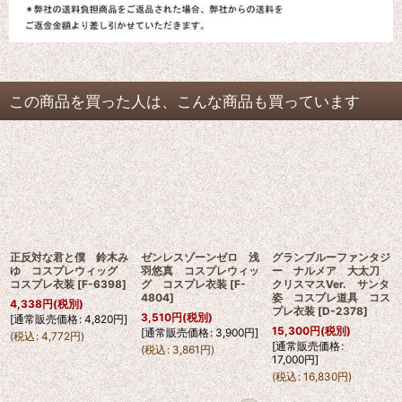
この商品を買った人は、こんな商品も買っています
正反対な君と僕 鈴木み
ゼンレスゾーンゼロ 浅
グランブルーファンタジ
ゆ コスプレウィッグ
羽悠真 コスプレウィッ
ー ナルメア 大太刀
コスプレ衣装
[
F-6398
]
グ コスプレ衣装
[
F-
クリスマスVer. サンタ
4804
]
姿 コスプレ道具 コス
4,338
円
(税別)
プレ衣装
[
D-2378
]
3,510
円
(税別)
[
通常販売価格
:
4,820
円
]
15,300
円
(税別)
[
通常販売価格
:
3,900
円
]
(
税込
:
4,772
円
)
[
通常販売価格
:
(
税込
:
3,861
円
)
17,000
円
]
(
税込
:
16,830
円
)