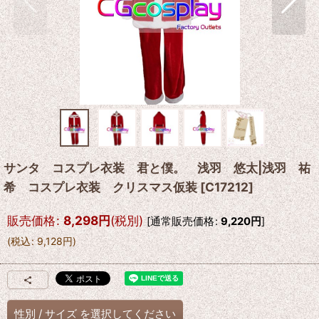
サンタ コスプレ衣装 君と僕。 浅羽 悠太|浅羽 祐
希 コスプレ衣装 クリスマス仮装
[
C17212
]
販売価格
:
8,298
円
(税別)
[
通常販売価格
:
9,220
円
]
(
税込
:
9,128
円
)
性別
/
サイズ
を選択してください