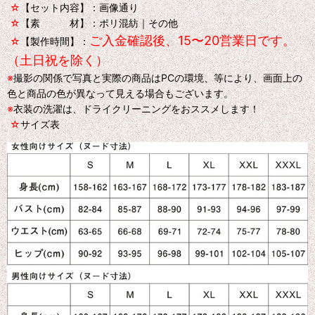
☆
【セット内容】：画像通り
☆
【素 材】：ポリ混紡｜その他
ご入金確認後、15〜20営業日です。
☆
【製作時間】：
（土日祝を除く）
※
撮影の関係で写真と実際の商品はPCの環境、等により、画面上の
色と商品の色が異なって見える場合もございます。
※
衣装の洗濯は、ドライクリーニングをおススメします！
☆
サイズ表