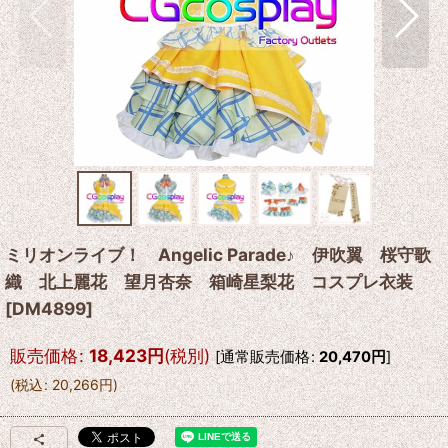
ミリオンライブ！ Angelic Parade♪ 伊吹翼 桜守歌
織 北上麗花 望月杏奈 箱崎星梨花 コスプレ衣装
[
DM4899
]
販売価格
:
18,423
円
(税別)
[
通常販売価格
:
20,470
円
]
(
税込
:
20,266
円
)