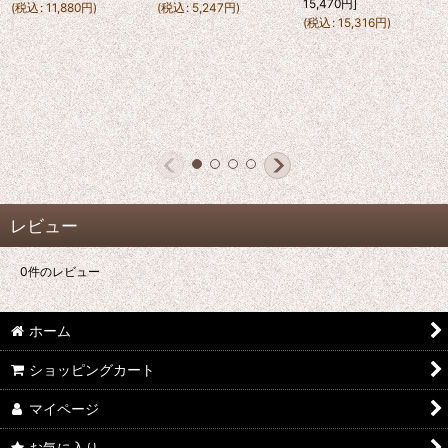
15,470
円
]
(
税込
:
11,880
円
)
(
税込
:
5,247
円
)
(
税込
:
15,316
円
)
レビュー
0
件のレビュー
ホーム
ショッピングカート
マイページ
お気に入り