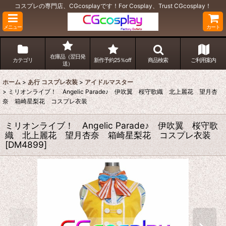
コスプレの専門店、CGcosplayです！For Cosplay、Trust CGcosplay！
メニュー
カート
在庫品（翌日発
カテゴリ
新作予約25％off
商品検索
ご利用案内
送）
ホーム
>
あ行 コスプレ衣装
>
アイドルマスター
>
ミリオンライブ！ Angelic Parade♪ 伊吹翼 桜守歌織 北上麗花 望月杏
奈 箱崎星梨花 コスプレ衣装
ミリオンライブ！ Angelic Parade♪ 伊吹翼 桜守歌
織 北上麗花 望月杏奈 箱崎星梨花 コスプレ衣装
[
DM4899
]