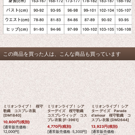
この商品を買った人は、こんな商品も買っています
ミリオンライブ！ 桜守
ミリオンライブ！ シア
ミリオンライブ！ シア
歌織 コスプレ衣装
ターデイズ 桜守歌織
ター デイズ Parade
[
DM1840
]
コスプレウィッグ コス
d'amour 桜守歌織 コ
プレ衣装
[
F-3961
]
スプレ衣装
[
DM2644
]
10,800
円
(税別)
4,770
円
(税別)
13,923
円
(税別)
[
通常販売価格
:
12,000
円
]
[
通常販売価格
:
5,300
円
]
[
通常販売価格
: