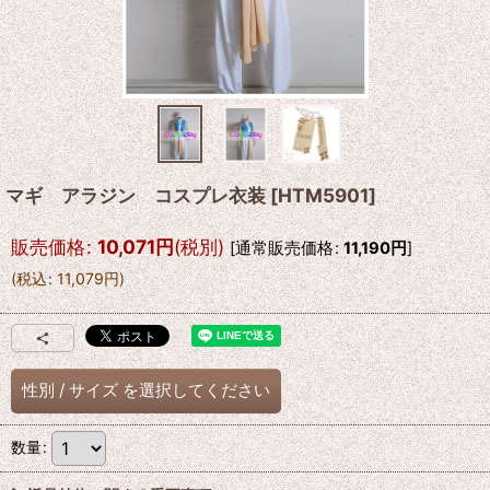
マギ アラジン コスプレ衣装
[
HTM5901
]
販売価格
:
10,071
円
(税別)
[
通常販売価格
:
11,190
円
]
(
税込
:
11,079
円
)
性別
/
サイズ
を選択してください
数量
: