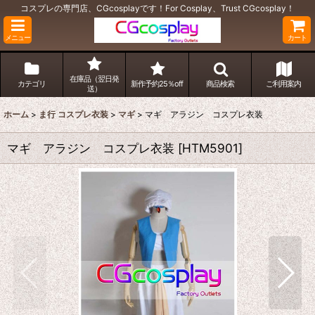
コスプレの専門店、CGcosplayです！For Cosplay、Trust CGcosplay！
メニュー
カート
在庫品（翌日発
カテゴリ
新作予約25％off
商品検索
ご利用案内
送）
ホーム
>
ま行 コスプレ衣装
>
マギ
>
マギ アラジン コスプレ衣装
マギ アラジン コスプレ衣装
[
HTM5901
]