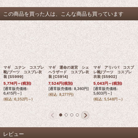
この商品を買った人は、こんな商品も買っています
マギ ユナン コスプレ
マギ 運命の迷宮 シェ
マギ アリババ コスプ
靴/ブーツ コスプレ衣
ヘラザード コスプレ衣
レ靴/ブーツ コスプレ
装
[
S5999
]
装
[
C5914
]
衣装
[
S5902
]
5,774
円
～
(税別)
7,524
円
(税別)
5,043
円
～
(税別)
[
通常販売価格
:
[
通常販売価格
:
8,360
円
]
[
通常販売価格
:
6,415
円
～
]
5,603
円
～
]
(
税込
:
8,277
円
)
(
税込
:
6,352
円
～
)
(
税込
:
5,548
円
～
)
レビュー