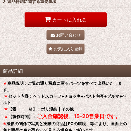
返品特約に関する重要事項
カートに入れる
お問い合わせ
お気に入り登録
商品詳細
☆
商品説明：ご覧の通り写真に写るパーツをすべて出品いたしま
す。
☆
セット内容：ヘッドスカーフ+チョッキ+バスト包帯+ブルマ+ベ
ルト
☆
【素 材】：ポリ混紡｜その他
ご入金確認後、15-20営業日です。
☆
【製作時間】：
※
撮影の関係で写真と実際の商品はPCの環境、等により、画面上の
色と商品の色が異なって見える場合もございます。