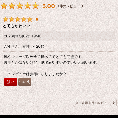
5.00
1
件のレビュー
5
とてもかわいい
2023
07
02
19:40
年
月
日
774
さん
女性
～20代
靴やウィッグ以外全て揃っててとても完璧です。
裏地とかはないけど、夏場着やすいのでいいと思います。
このレビューは参考になりましたか？
はい
いいえ
全て表示
(1件のレビュー)