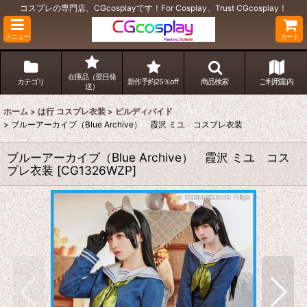
コスプレの専門店、CGcosplayです！For Cosplay、Trust CGcosplay！
メニュー
カート
在庫品（翌日発
カテゴリ
新作予約25％off
商品検索
ご利用案内
送）
ホーム
>
は行 コスプレ衣装
>
ビルディバイド
>
ブルーアーカイブ（Blue Archive） 霞沢 ミユ コスプレ衣装
ブルーアーカイブ（Blue Archive） 霞沢 ミユ コス
プレ衣装
[
CG1326WZP
]