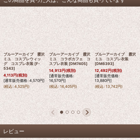
ブルーアーカイブ 霞沢
ブルーアーカイブ 霞沢
ブルーアーカイブ 霞沢
ミユ コスプレウィッ
ミユ コラボカフェ コ
ミユ コスプレ衣装
グ コスプレ衣装
[
F-
スプレ衣装
[
DM7405
]
[
DM6393
]
5343
]
14,913
円
(税別)
12,492
円
(税別)
4,113
円
(税別)
[
通常販売価格
:
[
通常販売価格
:
[
通常販売価格
:
4,570
円
]
16,570
円
]
13,880
円
]
(
税込
:
4,525
円
)
(
税込
:
16,405
円
)
(
税込
:
13,742
円
)
レビュー