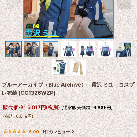
ブルーアーカイブ（Blue Archive） 霞沢 ミユ コスプ
レ衣装
[
CG1326WZP
]
販売価格
:
6,017
円
(税別)
[
通常販売価格
:
6,685
円
]
(
税込
:
6,619
円
)
1
件のレビュー
5.00