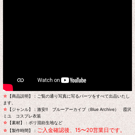
☆
【商品説明】：ご覧の通り写真に写るパーツをすべて出品いたし
ます。
☆
【ジャンル】：激安!! ブルーアーカイブ（Blue Archive） 霞沢
ミユ コスプレ衣装
☆
【素材】：ポリ混紡生地など
ご入金確認後、15〜20営業日です。
☆
【製作時間】：