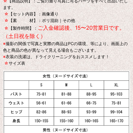
☆
【商品説明】：ご覧の通り写真に写るパーツをすべて出品いたし
ます。
☆
【セット内容】：画像通り
☆
【素 材】：ポリ混紡｜その他
ご入金確認後、15〜20営業日です。
☆
【製作時間】：
（土日祝を除く）
※
撮影の関係で写真と実際の商品はPCの環境、等により、画面上の
色と商品の色が異なって見える場合もございます。
※
衣装の洗濯は、ドライクリーニングをおススメします！
☆
サイズ表