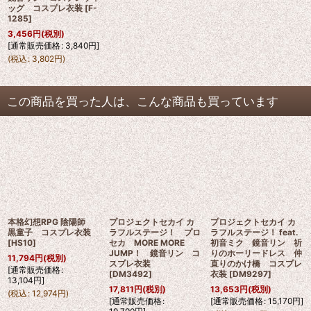
ッグ コスプレ衣装
[
F-
1285
]
3,456
円
(税別)
[
通常販売価格
:
3,840
円
]
(
税込
:
3,802
円
)
この商品を買った人は、こんな商品も買っています
本格幻想RPG 陰陽師
プロジェクトセカイ カ
プロジェクトセカイ カ
黒童子 コスプレ衣装
ラフルステージ！ プロ
ラフルステージ！ feat.
[
HS10
]
セカ MORE MORE
初音ミク 鏡音リン 祈
JUMP！ 鏡音リン コ
りのホーリードレス 仲
11,794
円
(税別)
スプレ衣装
直りのかけ橋 コスプレ
[
通常販売価格
:
[
DM3492
]
衣装
[
DM9297
]
13,104
円
]
17,811
円
(税別)
13,653
円
(税別)
(
税込
:
12,974
円
)
[
通常販売価格
:
[
通常販売価格
:
15,170
円
]