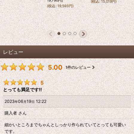
19,790
円
]
(
税込
:
15,019
円
)
(
税込
:
19,593
円
)
レビュー
5.00
1
件のレビュー
5
とっても満足です!!
2023
06
19
12:22
年
月
日
購入者
さん
細かいところまでちゃんとしっかり作られていてとっても可愛い
です。