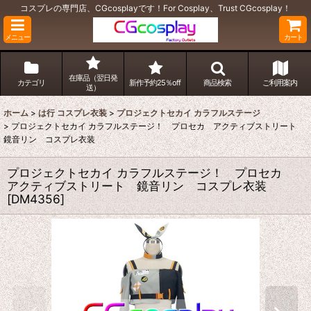
コスプレの専門店、CGcosplayです！For Cosplay、Trust CGcosplay！
メニュー
カート
在庫品（翌日発
カテゴリ
新作予約25％off
商品検索
ご利用案内
送）
ホーム
>
は行 コスプレ衣装
>
プロジェクトセカイ カラフルステージ
>
プロジェクトセカイ カラフルステージ！ プロセカ アクティブストリート
鏡音リン コスプレ衣装
プロジェクトセカイ カラフルステージ！ プロセカ
アクティブストリート 鏡音リン コスプレ衣装
[
DM4356
]