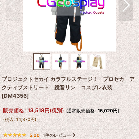
プロジェクトセカイ カラフルステージ！ プロセカ ア
クティブストリート 鏡音リン コスプレ衣装
[
DM4356
]
販売価格
:
13,518
円
(税別)
[
通常販売価格
:
15,020
円
]
(
税込
:
14,870
円
)
1
件のレビュー
5.00