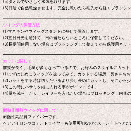
(5)タオルでやさしく水気を取ります。
(6)日陰で自然乾燥させます。完全に乾いたら毛先から軽くブラッシ
━━━━━━━━━━━━━━━━━━━━━━━━━━━━━━━
ウィッグの保管方法
(1)マネキンやウィッグスタンドに被せて保管します。
(2)直射日光を避けて、日の当たらないところに保管してください。
(3)長期間使用しない場合はブラッシングして整えてから保護用ネッ
━━━━━━━━━━━━━━━━━━━━━━━━━━━━━━━
カットに関して
前髪が長く、毛量が多くなっているので、お好みのスタイルにカット
(1)まずはじめにウィッグを被ってみて、カットする場所、長さをお
(2)カットをする時は切りたい所より少し長めにカットし、そこから
(3)この時にハサミを縦に入れる事がポイントです。
(4)量を減らしたり、レイヤーを入れたい場合はブロッキングし内側
━━━━━━━━━━━━━━━━━━━━━━━━━━━━━━━
耐熱非耐熱ウィッグに関して
耐熱性高品質ファイバーです。
ヘアアイロンやコテ、ドライヤーも使用可能なのでストレートヘアだ