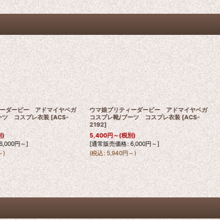
ィーダービー アドマイヤベガ
ウマ娘プリティーダービー アドマイヤベガ
ーツ コスプレ衣装
[
ACS-
コスプレ靴/ブーツ コスプレ衣装
[
ACS-
2192
]
別)
5,400
円
～
(税別)
6,000
円
～
]
[
通常販売価格
:
6,000
円
～
]
～
)
(
税込
:
5,940
円
～
)