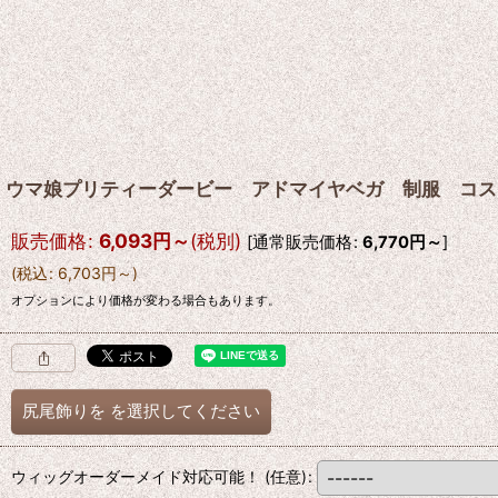
ウマ娘プリティーダービー アドマイヤベガ 制服 コス
販売価格
:
6,093
円
～
(税別)
[
通常販売価格
:
6,770
円
～
]
(
税込
:
6,703
円
～
)
オプションにより価格が変わる場合もあります。
尻尾飾りを
を選択してください
ウィッグオーダーメイド対応可能！
(任意)
: