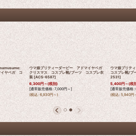
musume:
ウマ娘プリティーダービー アドマイヤベガ
ウマ娘プリテ
ドマイヤベガ コ
クリスマス コスプレ靴/ブーツ コスプレ衣
コスプレ靴/ブ
装
[
ACS-6587
]
2531
]
6,300
円
～
(税別)
5,400
円
～
(税
[
通常販売価格
:
7,000
円
～
]
[
通常販売価格
:
(
税込
:
6,930
円
～
)
(
税込
:
5,940
円