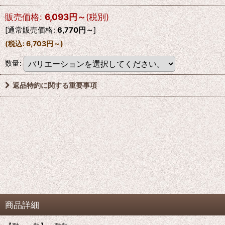
販売価格
:
6,093
円
～
(税別)
[
通常販売価格
:
6,770
円
～
]
(
税込
:
6,703
円
～
)
数量
:
返品特約に関する重要事項
商品詳細