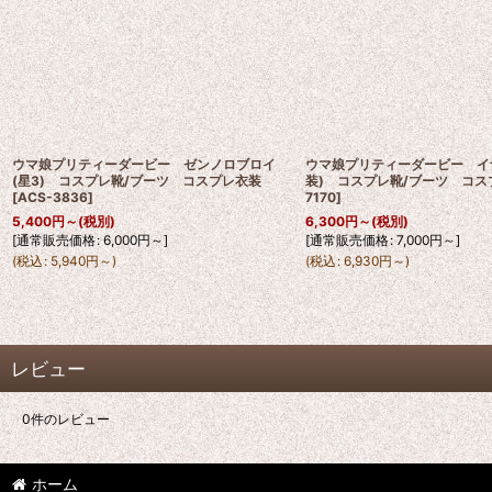
ウマ娘プリティーダービー ゼンノロブロイ
ウマ娘プリティーダービー イ
(星3) コスプレ靴/ブーツ コスプレ衣装
装) コスプレ靴/ブーツ コス
[
ACS-3836
]
7170
]
5,400
円
～
(税別)
6,300
円
～
(税別)
[
通常販売価格
:
6,000
円
～
]
[
通常販売価格
:
7,000
円
～
]
(
税込
:
5,940
円
～
)
(
税込
:
6,930
円
～
)
レビュー
0
件のレビュー
ホーム