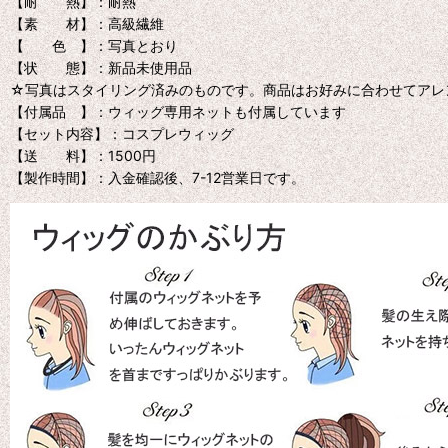
【耐 熱】：耐熱
【素 材】：高級繊維
【 色 】：写真とおり
【状 態】：新品未使用品
☆写真はスタイリング済みのものです。商品はお好みに合わせてアレ
【付属品 】：ウィッグ専用ネットも付属しています
【セット内容】：コスプレウィッグ
【送 料】：1500円
【製作時間】：入金確認後、7-12営業日です。