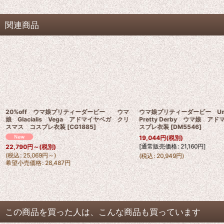
関連商品
20%off ウマ娘プリティーダービー ウマ
ウマ娘プリティーダービー Uma
娘 Glacialis Vega アドマイヤベガ クリ
Pretty Derby ウマ娘 ア
スマス コスプレ衣装
[
CG1885
]
スプレ衣装
[
DM5546
]
19,044
円
(税別)
[
通常販売価格
:
21,160
円
]
22,790
円
～
(税別)
(
税込
:
25,069
円
～
)
(
税込
:
20,949
円
)
希望小売価格
:
28,487
円
この商品を買った人は、こんな商品も買っています