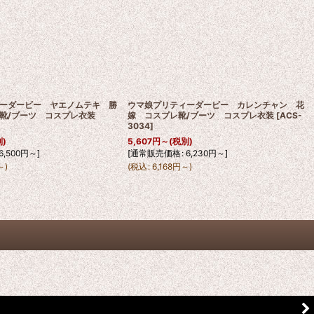
ーダービー ヤエノムテキ 勝
ウマ娘プリティーダービー カレンチャン 花
靴/ブーツ コスプレ衣装
嫁 コスプレ靴/ブーツ コスプレ衣装
[
ACS-
3034
]
別)
5,607
円
～
(税別)
6,500
円
～
]
[
通常販売価格
:
6,230
円
～
]
～
)
(
税込
:
6,168
円
～
)