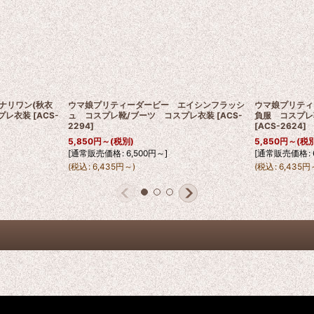
ナリワン(秋衣
ウマ娘プリティーダービー エイシンフラッシ
ウマ娘プリティ
プレ衣装
[
ACS-
ュ コスプレ靴/ブーツ コスプレ衣装
[
ACS-
負服 コスプレ
2294
]
[
ACS-2624
]
5,850
円
～
(税別)
5,850
円
～
(税
[
通常販売価格
:
6,500
円
～
]
[
通常販売価格
:
(
税込
:
6,435
円
～
)
(
税込
:
6,435
円