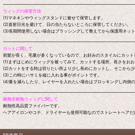
━━━━━━━━━━━━━━━━━━━━━━━━━━━━━━━
ウィッグの保管方法
(1)マネキンやウィッグスタンドに被せて保管します。
(2)直射日光を避けて、日の当たらないところに保管してください。
(3)長期間使用しない場合はブラッシングして整えてから保護用ネッ
━━━━━━━━━━━━━━━━━━━━━━━━━━━━━━━
カットに関して
前髪が長く、毛量が多くなっているので、お好みのスタイルにカット
(1)まずはじめにウィッグを被ってみて、カットする場所、長さをお
(2)カットをする時は切りたい所より少し長めにカットし、そこから
(3)この時にハサミを縦に入れる事がポイントです。
(4)量を減らしたり、レイヤーを入れたい場合はブロッキングし内側
━━━━━━━━━━━━━━━━━━━━━━━━━━━━━━━
耐熱非耐熱ウィッグに関して
耐熱性高品質ファイバーです。
ヘアアイロンやコテ、ドライヤーも使用可能なのでストレートヘアだ