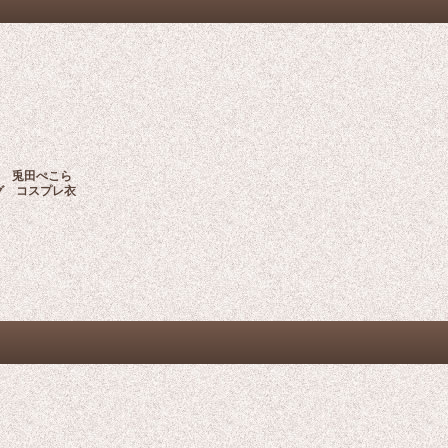
ber 兎田ぺこら
グ コスプレ衣