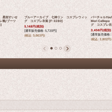
er 星街すいせ
ブルーアーカイブ 七神リン コスプレウィッ
バーチャルYou
プレ靴/ブーツ
グ コスプレ衣装
[
F-3280
]
Mori Call
8
]
グ コスプレ衣
5,148
円
(税別)
3,456
円
(税別)
[
通常販売価格
:
5,720
円
]
[
通常販売価格
:
(
税込
:
5,663
円
)
(
税込
:
3,802
円
)