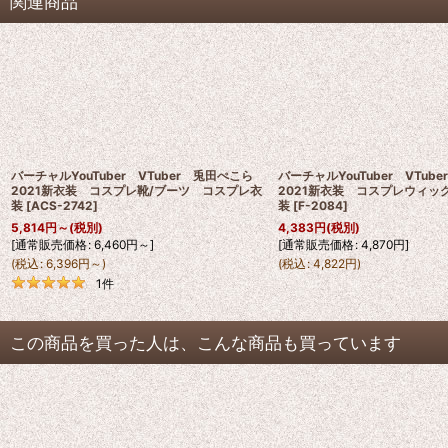
関連商品
バーチャルYouTuber VTuber 兎田ぺこら
バーチャルYouTuber VTu
2021新衣装 コスプレ靴/ブーツ コスプレ衣
2021新衣装 コスプレウィッ
装
[
ACS-2742
]
装
[
F-2084
]
5,814
円
～
(税別)
4,383
円
(税別)
[
通常販売価格
:
6,460
円
～
]
[
通常販売価格
:
4,870
円
]
(
税込
:
6,396
円
～
)
(
税込
:
4,822
円
)
1
件
この商品を買った人は、こんな商品も買っています