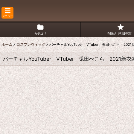
メニュー
カテゴリ
在庫品（翌日発送）
ホーム
>
コスプレウィッグ
>
バーチャルYouTuber VTuber 兎田ぺこら 2
バーチャルYouTuber VTuber 兎田ぺこら 202