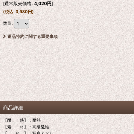
[
通常販売価格
:
4,020
円
]
(
税込
:
3,980
円
)
数量
:
返品特約に関する重要事項
商品詳細
【耐 熱】：耐熱
【素 材】：高級繊維
【 色 】：写真とおり