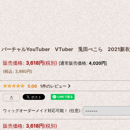
バーチャルYouTuber VTuber 兎田ぺこら 202
販売価格
:
3,618
円
(税別)
[
通常販売価格
:
4,020
円
]
(
税込
:
3,980
円
)
1
件のレビュー
5.00
ウィッグオーダーメイド対応可能！
(任意)
:
販売価格
:
3,618
円
(税別)