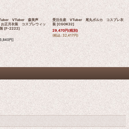
Tuber VTuber 森美声
受注生産 VTuber 尾丸ポルカ コスプレ衣
iope お正月衣装 コスプレウィッ
装
[
CGOK32
]
装
[
F-2222
]
29,470
円
(税別)
(
税込
:
32,417
円
)
3,840
円
]