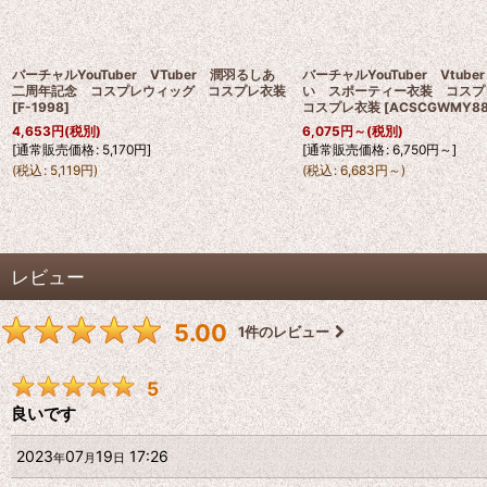
バーチャルYouTuber VTuber 潤羽るしあ
バーチャルYouTuber Vtub
二周年記念 コスプレウィッグ コスプレ衣装
い スポーティー衣装 コス
[
F-1998
]
コスプレ衣装
[
ACSCGWMY8
4,653
円
(税別)
6,075
円
～
(税別)
[
通常販売価格
:
5,170
円
]
[
通常販売価格
:
6,750
円
～
]
(
税込
:
5,119
円
)
(
税込
:
6,683
円
～
)
レビュー
5.00
1
件のレビュー
5
良いです
2023
07
19
17:26
年
月
日