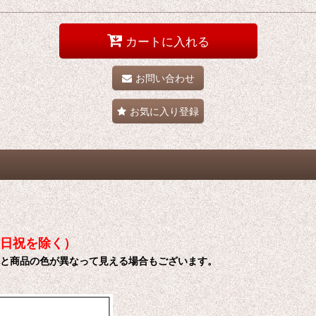
カートに入れる
お問い合わせ
お気に入り登録
土日祝を除く）
色と商品の色が異なって見える場合もございます。