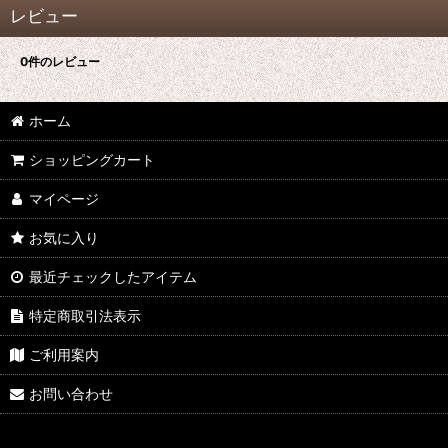
レビュー
0
件のレビュー
ホーム
ショッピングカート
マイページ
お気に入り
最近チェックしたアイテム
特定商取引法表示
ご利用案内
お問い合わせ