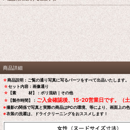
商品詳細
☆
商品説明：ご覧の通り写真に写るパーツをすべて出品いたします。
☆
セット内容：画像通り
☆
【素 材】：ポリ混紡｜その他
ご入金確認後、15-20営業日です。（
☆
【製作時間】：
※
撮影の関係で写真と実際の商品はPCの環境、等により、画面上の
※
衣装の洗濯は、ドライクリーニングをおススメします！