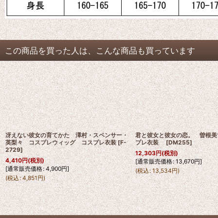
この商品を買った人は、こんな商品も買っています
冴えない彼女の育てかた 澤村・スペンサー・
君と彼女と彼女の恋。 曽根美
英梨々 コスプレウィッグ コスプレ衣装
[
F-
プレ衣装
[
DM255
]
2729
]
12,303
円
(税別)
4,410
円
(税別)
[
通常販売価格
:
13,670
円
]
[
通常販売価格
:
4,900
円
]
(
税込
:
13,534
円
)
(
税込
:
4,851
円
)