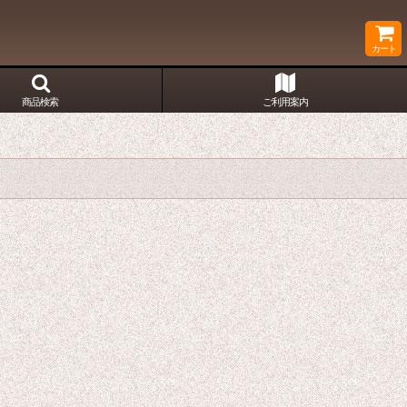
カート
商品検索
ご利用案内