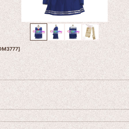
DM3777
]