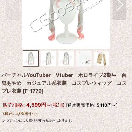
バーチャルYouTuber Vtuber ホロライブ2期生 百
鬼あやめ カジュアル系衣装 コスプレウィッグ コス
プレ衣装
[
F-1779
]
販売価格
:
4,599
円
～
(税別)
[
通常販売価格
:
5,110
円
～
]
(
税込
:
5,059
円
～
)
オプションにより価格が変わる場合もあります。