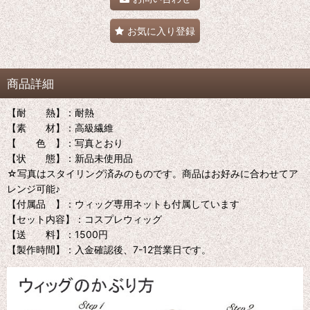
お気に入り登録
商品詳細
【耐 熱】：耐熱
【素 材】：高級繊維
【 色 】：写真とおり
【状 態】：新品未使用品
☆写真はスタイリング済みのものです。商品はお好みに合わせてア
レンジ可能♪
【付属品 】：ウィッグ専用ネットも付属しています
【セット内容】：コスプレウィッグ
【送 料】：1500円
【製作時間】：入金確認後、7-12営業日です。