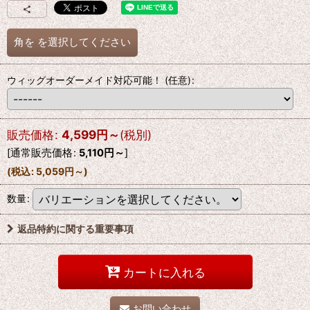
角を
を選択してください
ウィッグオーダーメイド対応可能！
(任意)
:
販売価格
:
4,599
円
～
(税別)
[
通常販売価格
:
5,110
円
～
]
(
税込
:
5,059
円
～
)
数量
:
返品特約に関する重要事項
カートに入れる
お問い合わせ