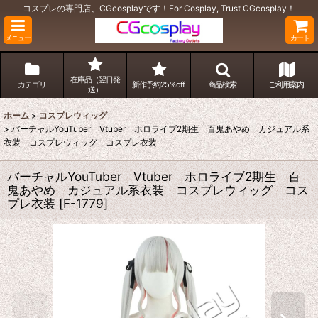
コスプレの専門店、CGcosplayです！For Cosplay, Trust CGcosplay！
メニュー
カート
在庫品（翌日発
カテゴリ
新作予約25％off
商品検索
ご利用案内
送）
ホーム
>
コスプレウィッグ
>
バーチャルYouTuber Vtuber ホロライブ2期生 百鬼あやめ カジュアル系
衣装 コスプレウィッグ コスプレ衣装
バーチャルYouTuber Vtuber ホロライブ2期生 百
鬼あやめ カジュアル系衣装 コスプレウィッグ コス
プレ衣装
[
F-1779
]