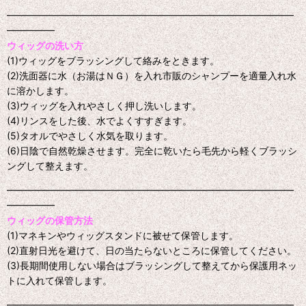
━━━━━━━━━━━━━━━━━━━━━━━━━━━━━━
━━━━━
ウィッグの洗い方
(1)ウィッグをブラッシングして絡みをときます。
(2)洗面器に水（お湯はＮＧ）を入れ市販のシャンプーを適量入れ水
に溶かします。
(3)ウィッグを入れやさしく押し洗いします。
(4)リンスをした後、水でよくすすぎます。
(5)タオルでやさしく水気を取ります。
(6)日陰で自然乾燥させます。完全に乾いたら毛先から軽くブラッシ
ングして整えます。
━━━━━━━━━━━━━━━━━━━━━━━━━━━━━━
━━━━━
ウィッグの保管方法
(1)マネキンやウィッグスタンドに被せて保管します。
(2)直射日光を避けて、日の当たらないところに保管してください。
(3)長期間使用しない場合はブラッシングして整えてから保護用ネッ
トに入れて保管します。
━━━━━━━━━━━━━━━━━━━━━━━━━━━━━━