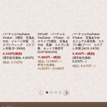
バーチャルYouTuber
20%off バーチャル
バーチャルYouTuber
Vtuber 2期生 百鬼あ
YouTuber VTuber ホ
VTuber 百鬼あやめ
やめ ジャージ衣装 コ
ロライブ2期生 百鬼あ
カジュアル系衣装 コス
スプレウィッグ コスプ
やめ 私服 コスプレ衣
プレ靴/ブーツ コスプ
レ衣装
[
F-3906
]
装 セットで発売可
レ衣装
[
ACS-2479
]
[
CG1184CZH
]
4,320
円
(税別)
5,850
円
～
(税別)
11,880
円
～
(税別)
[
通常販売価格
:
4,800
円
]
[
通常販売価格
:
(
税込
:
13,068
円
～
)
6,500
円
～
]
(
税込
:
4,752
円
)
希望小売価格
:
(
税込
:
6,435
円
～
)
14,850
円
～25,960
円