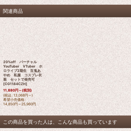
関連商品
20%off バーチャル
YouTuber VTuber ホ
ロライブ2期生 百鬼あ
やめ 私服 コスプレ衣
装 セットで発売可
[
CG1184CZH
]
11,880
円
～
(税別)
(
税込
:
13,068
円
～
)
希望小売価格
:
14,850
円
～25,960
円
この商品を買った人は、こんな商品も買っています