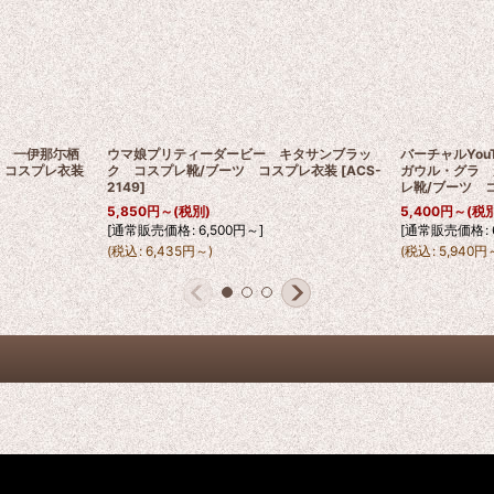
er 一伊那尓栖
ウマ娘プリティーダービー キタサンブラッ
バーチャルYou
レス コスプレ衣装
ク コスプレ靴/ブーツ コスプレ衣装
[
ACS-
ガウル・グラ 
2149
]
レ靴/ブーツ 
5,850
円
～
(税別)
5,400
円
～
(税
[
通常販売価格
:
6,500
円
～
]
[
通常販売価格
:
(
税込
:
6,435
円
～
)
(
税込
:
5,940
円