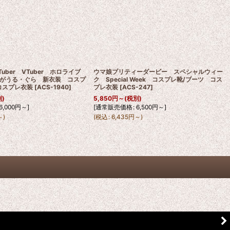
Tuber VTuber ホロライブ
ウマ娘プリティーダービー スペシャルウィー
がうる・ぐら 新衣装 コスプ
ク Special Week コスプレ靴/ブーツ コス
コスプレ衣装
[
ACS-1940
]
プレ衣装
[
ACS-247
]
別)
5,850
円
～
(税別)
6,000
円
～
]
[
通常販売価格
:
6,500
円
～
]
～
)
(
税込
:
6,435
円
～
)