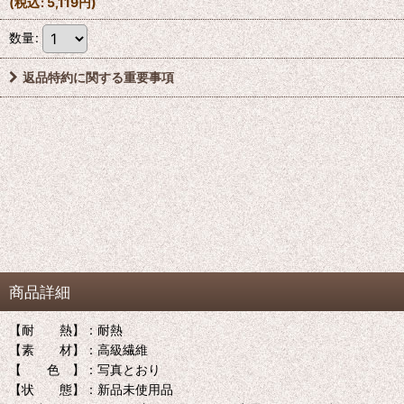
(
税込
:
5,119
円
)
数量
:
返品特約に関する重要事項
商品詳細
【耐 熱】：耐熱
【素 材】：高級繊維
【 色 】：写真とおり
【状 態】：新品未使用品