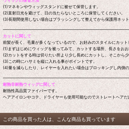
ウィッグの保管方法
(1)マネキンやウィッグスタンドに被せて保管します。
(2)直射日光を避けて、日の当たらないところに保管してください。
(3)長期間使用しない場合はブラッシングして整えてから保護用ネッ
━━━━━━━━━━━━━━━━━━━━━━━━━━━━━━━
カットに関して
前髪が長く、毛量が多くなっているので、お好みのスタイルにカット
(1)まずはじめにウィッグを被ってみて、カットする場所、長さをお
(2)カットをする時は切りたい所より少し長めにカットし、そこから
(3)この時にハサミを縦に入れる事がポイントです。
(4)量を減らしたり、レイヤーを入れたい場合はブロッキングし内側
━━━━━━━━━━━━━━━━━━━━━━━━━━━━━━━
耐熱非耐熱ウィッグに関して
耐熱性高品質ファイバーです。
ヘアアイロンやコテ、ドライヤーも使用可能なのでストレートヘアだ
この商品を買った人は、こんな商品も買っています