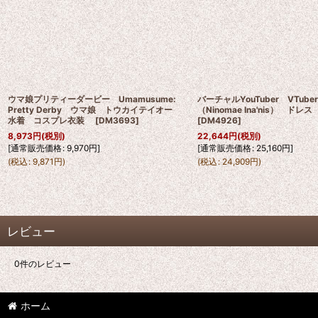
ウマ娘プリティーダービー Umamusume:
バーチャルYouTuber VTub
Pretty Derby ウマ娘 トウカイテイオー
（Ninomae Ina'nis） ド
水着 コスプレ衣装
[
DM3693
]
[
DM4926
]
8,973
円
(税別)
22,644
円
(税別)
[
通常販売価格
:
9,970
円
]
[
通常販売価格
:
25,160
円
]
(
税込
:
9,871
円
)
(
税込
:
24,909
円
)
レビュー
0
件のレビュー
ホーム