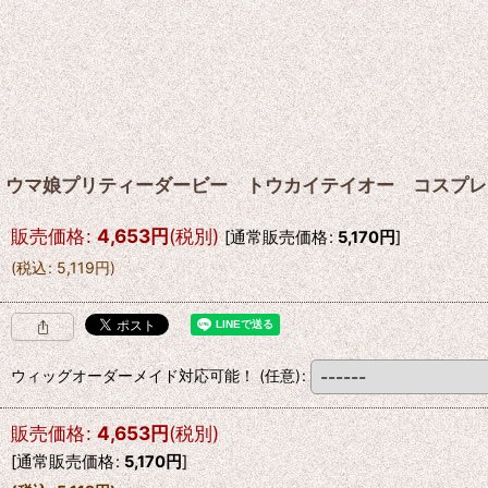
ウマ娘プリティーダービー トウカイテイオー コスプレ
販売価格
:
4,653
円
(税別)
[
通常販売価格
:
5,170
円
]
(
税込
:
5,119
円
)
ウィッグオーダーメイド対応可能！
(任意)
:
販売価格
:
4,653
円
(税別)
[
通常販売価格
:
5,170
円
]