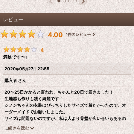
レビュー
4.00
1
件のレビュー
4
満足です〜♪
2020
05
27
22:55
年
月
日
購入者
さん
20〜25日かかると言われ、ちゃんと20日で届きました！
生地感も作りも凄く綺麗です！
シノンちゃんの衣装はぴっちりしたサイズで着たかったので、オ
ーダーメイドでお願いしました。
サイズは問題ないのですが、私は人より骨盤が広いせいもあるの
か、ベルトが骨盤の位置で締められませんでした
...
続きを読む
手直しすれば問題ない範囲なので大丈夫ですが、購入する際は気