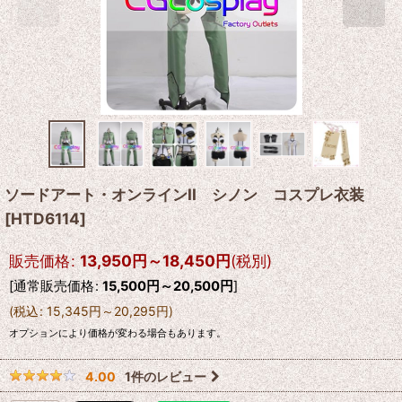
ソードアート・オンラインII シノン コスプレ衣装
[
HTD6114
]
販売価格
:
13,950
円
～18,450
円
(税別)
[
通常販売価格
:
15,500
円
～20,500
円
]
(
税込
:
15,345
円
～20,295
円
)
オプションにより価格が変わる場合もあります。
1
件のレビュー
4.00