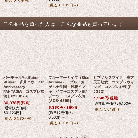
(
税込
:
3,376
円
)
(
税込
:
6,435
円
～
)
この商品を買った人は、こんな商品も買っています
バーチャルYouTuber
ブルーアーカイブ（Blue
ヒプノシスマイク 東方
Vtuber 卯月コウ 4th
Archive） ブルアカ
天乙統女 コスプレウィ
Anniversary
ゲヘナ学園 丹花イブ
ッグ コスプレ衣装
[
F-
FANTASIA コスプレ衣
キ イブキコスプレ靴/
5382
]
装
[
DM10673
]
ブーツ コスプレ衣装
4,590
円
(税別)
[
ACS-4359
]
30,078
円
(税別)
[
通常販売価格
:
5,100
円
]
5,850
円
～
(税別)
[
通常販売価格
:
(
税込
:
5,049
円
)
33,420
円
]
[
通常販売価格
:
6,500
円
～
]
(
税込
:
33,086
円
)
(
税込
:
6,435
円
～
)