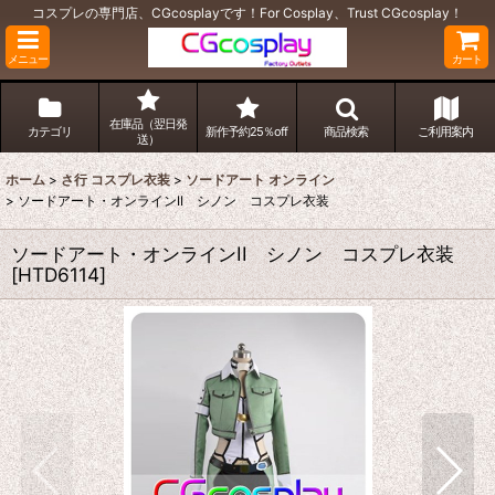
コスプレの専門店、CGcosplayです！For Cosplay、Trust CGcosplay！
メニュー
カート
在庫品（翌日発
カテゴリ
新作予約25％off
商品検索
ご利用案内
送）
ホーム
>
さ行 コスプレ衣装
>
ソードアート オンライン
>
ソードアート・オンラインII シノン コスプレ衣装
ソードアート・オンラインII シノン コスプレ衣装
[
HTD6114
]