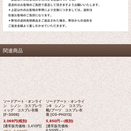
関連商品
ソードアート・オンライ
ソードアート・オンライ
ン シノン コスプレウ
ンII シノン コスプレ
ィッグ コスプレ衣装
靴/ブーツ コスプレ衣
[
F-3009
]
装
[
CG-PH313
]
3,069
円
(税別)
5,850
円
～
(税別)
[
通常販売価格
:
3,410
円
]
[
通常販売価格
:
6,500
円
～
]