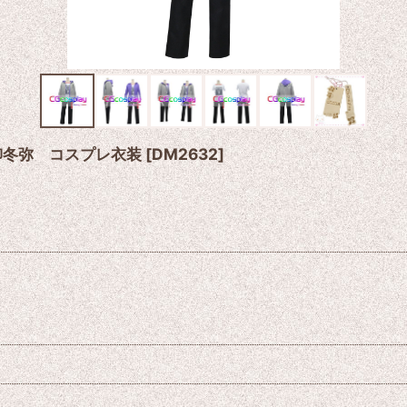
柳冬弥 コスプレ衣装
[
DM2632
]