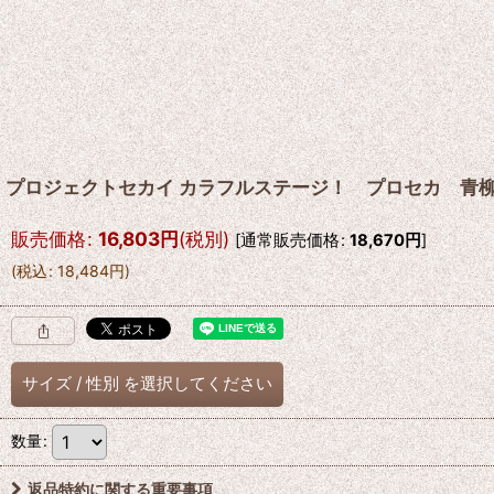
プロジェクトセカイ カラフルステージ！ プロセカ 青
販売価格
:
16,803
円
(税別)
[
通常販売価格
:
18,670
円
]
(
税込
:
18,484
円
)
サイズ
/
性別
を選択してください
数量
:
返品特約に関する重要事項