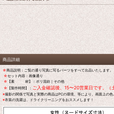
商品詳細
☆
商品説明：ご覧の通り写真に写るパーツをすべて出品いたします。
☆
セット内容：画像通り
☆
【素 材】：ポリ混紡｜その他
ご入金確認後、15〜20営業日です。（
☆
【製作時間】：
※
撮影の関係で写真と実際の商品はPCの環境、等により、画面上の
※
衣装の洗濯は、ドライクリーニングをおススメします！