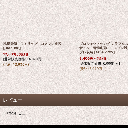
風都探偵 フィリップ コスプレ衣装
プロジェクトセカイ カラフルステ
[
DM5088
]
音ミク 青柳冬弥 コスプレ靴
プレ衣装
[
ACS-2702
]
12,663
円
(税別)
5,400
円
～
(税別)
[
通常販売価格
:
14,070
円
]
[
通常販売価格
:
6,000
円
～
]
(
税込
:
13,930
円
)
(
税込
:
5,940
円
～
)
レビュー
0
件のレビュー