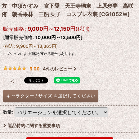
方 中須かすみ 宮下愛 天王寺璃奈 上原歩夢 高咲
侑 朝香果林 三船 栞子 コスプレ衣装
[
CG1052Ｗ
]
販売価格
:
9,000
円
～12,150
円
(税別)
[
通常販売価格
:
10,000
円
～13,500
円
]
(
税込
:
9,900
円
～13,365
円
)
オプションにより価格が変わる場合もあります。
4
件のレビュー
5.00
キャラクター
/
サイズ
を選択してください
数量
:
返品特約に関する重要事項