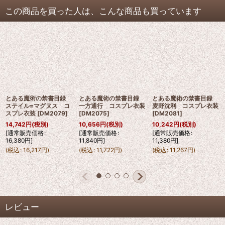
この商品を買った人は、こんな商品も買っています
とある魔術の禁書目録
とある魔術の禁書目録
とある魔術の禁書目録
ステイル=マグヌス コ
一方通行 コスプレ衣装
麦野沈利 コスプレ衣装
スプレ衣装
[
DM2079
]
[
DM2075
]
[
DM2081
]
14,742
円
(税別)
10,656
円
(税別)
10,242
円
(税別)
[
通常販売価格
:
[
通常販売価格
:
[
通常販売価格
:
16,380
円
]
11,840
円
]
11,380
円
]
(
税込
:
16,217
円
)
(
税込
:
11,722
円
)
(
税込
:
11,267
円
)
レビュー