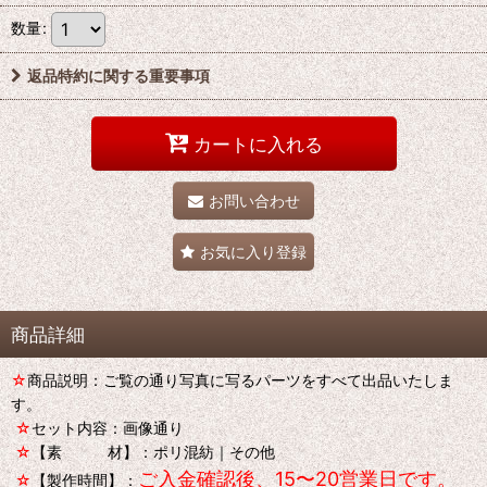
数量
:
返品特約に関する重要事項
カートに入れる
お問い合わせ
お気に入り登録
商品詳細
☆
商品説明：ご覧の通り写真に写るパーツをすべて出品いたしま
す。
☆
セット内容：画像通り
☆
【素 材】：ポリ混紡｜その他
ご入金確認後、15〜20営業日です。
☆
【製作時間】：