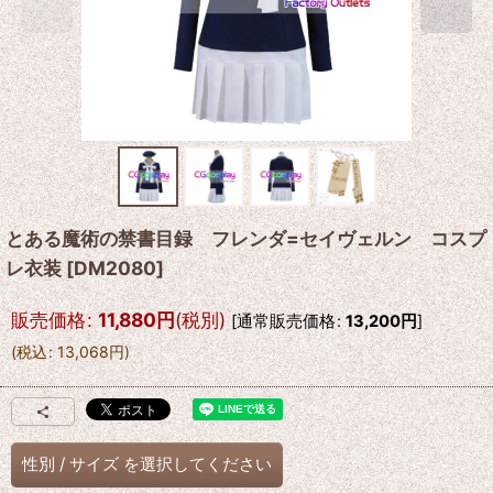
とある魔術の禁書目録 フレンダ=セイヴェルン コスプ
レ衣装
[
DM2080
]
販売価格
:
11,880
円
(税別)
[
通常販売価格
:
13,200
円
]
(
税込
:
13,068
円
)
性別
/
サイズ
を選択してください