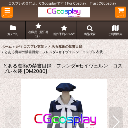
コスプレの専門店、CGcosplayです！For Cosplay、Trust CGcosplay！
メニュー
カート
在庫品（翌日発
カテゴリ
新作予約25％off
商品検索
ご利用案内
送）
ホーム
>
た行 コスプレ衣装
>
とある魔術の禁書目録
>
とある魔術の禁書目録 フレンダ=セイヴェルン コスプレ衣装
とある魔術の禁書目録 フレンダ=セイヴェルン コス
プレ衣装
[
DM2080
]