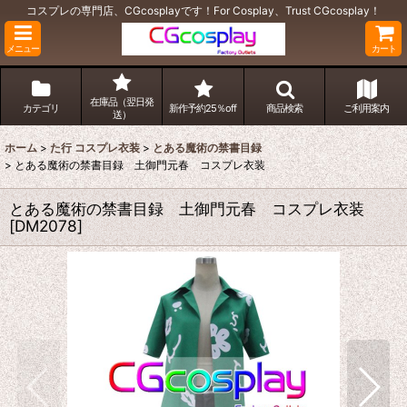
コスプレの専門店、CGcosplayです！For Cosplay、Trust CGcosplay！
メニュー
カート
在庫品（翌日発
カテゴリ
新作予約25％off
商品検索
ご利用案内
送）
ホーム
>
た行 コスプレ衣装
>
とある魔術の禁書目録
>
とある魔術の禁書目録 土御門元春 コスプレ衣装
とある魔術の禁書目録 土御門元春 コスプレ衣装
[
DM2078
]