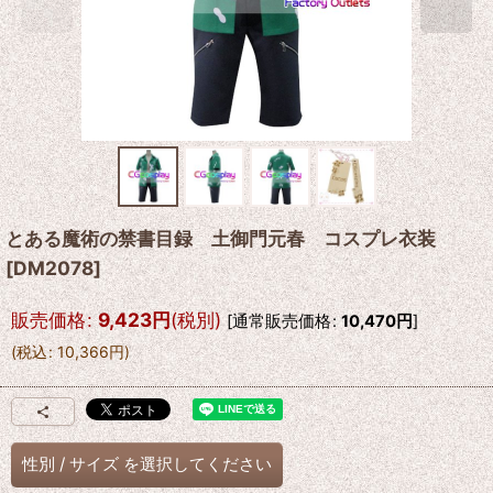
とある魔術の禁書目録 土御門元春 コスプレ衣装
[
DM2078
]
販売価格
:
9,423
円
(税別)
[
通常販売価格
:
10,470
円
]
(
税込
:
10,366
円
)
性別
/
サイズ
を選択してください