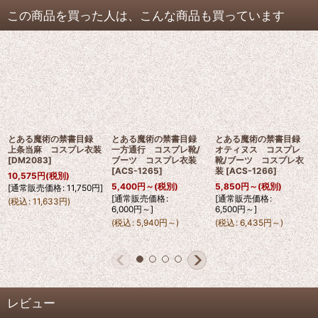
この商品を買った人は、こんな商品も買っています
とある魔術の禁書目録
とある魔術の禁書目録
とある魔術の禁書目録
上条当麻 コスプレ衣装
一方通行 コスプレ靴/
オティヌス コスプレ
[
DM2083
]
ブーツ コスプレ衣装
靴/ブーツ コスプレ衣
[
ACS-1265
]
装
[
ACS-1266
]
10,575
円
(税別)
5,400
円
～
(税別)
5,850
円
～
(税別)
[
通常販売価格
:
11,750
円
]
[
通常販売価格
:
[
通常販売価格
:
(
税込
:
11,633
円
)
6,000
円
～
]
6,500
円
～
]
(
税込
:
5,940
円
～
)
(
税込
:
6,435
円
～
)
レビュー