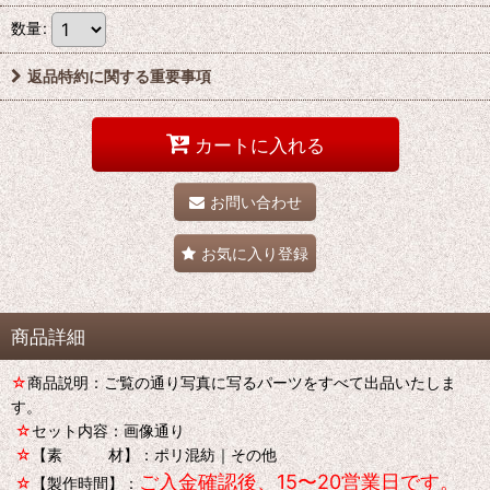
数量
:
返品特約に関する重要事項
カートに入れる
お問い合わせ
お気に入り登録
商品詳細
☆
商品説明：ご覧の通り写真に写るパーツをすべて出品いたしま
す。
☆
セット内容：画像通り
☆
【素 材】：ポリ混紡｜その他
ご入金確認後、15〜20営業日です。
☆
【製作時間】：