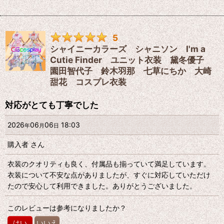
5
シャイニーカラーズ シャニソン I'm a
Cutie Finder ユニット衣装 黛冬優子
園田智代子 鈴木羽那 七草にちか 大崎
甜花 コスプレ衣装
対応がとても丁寧でした
2026
06
06
18:03
年
月
日
購入者
さん
衣装のクオリティも良く、付属品も揃っていて満足しています。
衣装について不安な点がありましたが、すぐに対応していただけ
たので安心して利用できました。ありがとうございました。
このレビューは参考になりましたか？
はい
いいえ