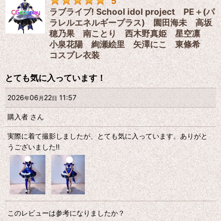
5
ラブライブ! School idol project PE＋(パ
ラレルエネルギープラス) 園田海未 高坂
星の数
:
穂乃果 南ことり 西木野真姫 星空凛
小泉花陽 絢瀬絵里 矢澤にこ 東條希
コスプレ衣装
年代
:
とても気に入っています！
性別
:
2026
06
22
11:57
年
月
日
並び順
:
購入者
さん
実際に着て撮影しましたが、とても気に入っています。ありがと
絞り込む
うございました!!
このレビューは参考になりましたか？