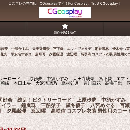
コスプレの専門店、CGcosplayです！For Cosplay、Trust CGcosplay！
新作予約25％off
原歩夢 中須かすみ 天王寺璃奈 宮下愛 エマ・ヴェルデ 朝香果林 優木せつ
花丸 平安名すみれ 唐可可 夕霧綴理 渡辺曜 高咲侑 コスプレ衣装 男性用の
トリーロード 上原歩夢 中須かすみ 天王寺璃奈 宮下愛 エマ
瀬莉緒 本田未央 大沢瑠璃乃 島村卯月 豊川風花 高海千歌 
ル同好会 繚乱！ビクトリーロード 上原歩夢 中須かすみ
テイラー 鐘嵐珠 三船栞子 黛冬優子 八宮めぐる 百瀬
 夕霧綴理 渡辺曜 高咲侑 コスプレ衣装 男性用のコー
4円～10,514円
)