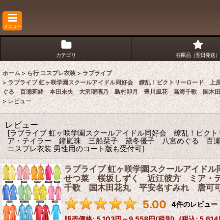
メニュー
カテゴリ
在庫品（翌日発送）
ホーム
>
ら行 コスプレ衣装
>
ラブライブ
>
ラブライブ 虹ヶ咲学園スクールアイドル同好会 繚乱！ビクトリーロード 上
ぐる 百瀬莉緒 本田未央 大沢瑠璃乃 島村卯月 豊川風花 高海千歌 国木田
>
レビュー
レビュー
[
ラブライブ 虹ヶ咲学園スクールアイドル同好会 繚乱！ビク
ア・テイラー 鐘嵐珠 三船栞子 黛冬優子 八宮めぐる 百
コスプレ衣装 男性用のコート版も受付可
]
ラブライブ 虹ヶ咲学園スクールアイド
せつ菜 桜坂しずく 近江彼方 ミア・
千歌 国木田花丸 平安名すみれ 唐可可
5.00
4
件のレビュー
販売価格
:
5,103円～9,558円
(税別)
(
税込
:
5,61