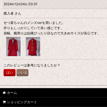
2024
12
04
03:31
年
月
日
購入者
さん
せつ菜ちゃんのメンズverを買いました。
作りもしっかりしていて良い感じです。
肩幅、腕周りは結構ぴったり目なので大きめサイズが安心です。
このレビューは参考になりましたか？
はい
いいえ
ホーム
ショッピングカート