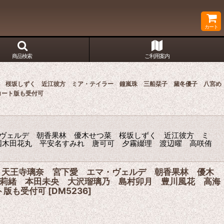
カート
商品検索
ご利用案内
菜 桜坂しずく 近江彼方 ミア・テイラー 鐘嵐珠 三船栞子 黛冬優子 八宮め
コート版も受付可
・ヴェルデ 朝香果林 優木せつ菜 桜坂しずく 近江彼方 ミ
国木田花丸 平安名すみれ 唐可可 夕霧綴理 渡辺曜 高咲侑
 天王寺璃奈 宮下愛 エマ・ヴェルデ 朝香果林 優木
莉緒 本田未央 大沢瑠璃乃 島村卯月 豊川風花 高海
ト版も受付可
[
DM5236
]