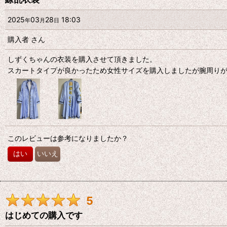
2025
03
28
18:03
年
月
日
購入者
さん
しずくちゃんの衣装を購入させて頂きました。
スカートタイプが良かったため女性サイズを購入しましたが腕周り
このレビューは参考になりましたか？
はい
いいえ
5
はじめての購入です