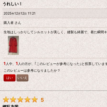
うれしい！
2025
12
12
11:21
年
月
日
購入者
さん
生地はしっかりしてシルエットが美しく、縫製も綺麗で、着た瞬間
1
1
人中、
人の方が、｢このレビューが参考になった｣と投票していま
このレビューは参考になりましたか？
はい
いいえ
5
繚乱衣装