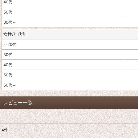
40代
50代
60代～
女性/年代別
～20代
30代
40代
50代
60代～
レビュー一覧
4
件
レビュー検索
: