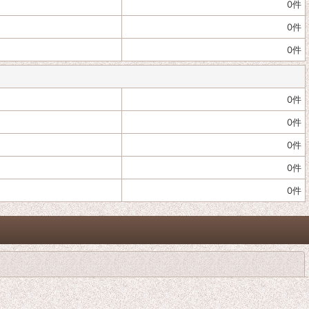
0
件
0
件
0
件
0
件
0
件
0
件
0
件
0
件
閉じる