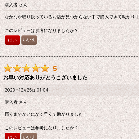
購入者
さん
星の数
:
なかなか取り扱っているお店が見つからない中で購入できて助かり
年代
:
このレビューは参考になりましたか？
はい
いいえ
性別
:
並び順
:
5
お早い対応ありがとうこざいました
2020
12
25
01:04
年
月
日
購入者
さん
届くまでがとにかく早くて助かりました！
このレビューは参考になりましたか？
はい
いいえ