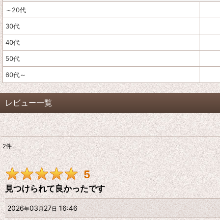
～20代
30代
40代
50代
60代～
レビュー一覧
2
件
レビュー検索
:
5
期間
:
見つけられて良かったです
画像
:
2026
03
27
16:46
年
月
日