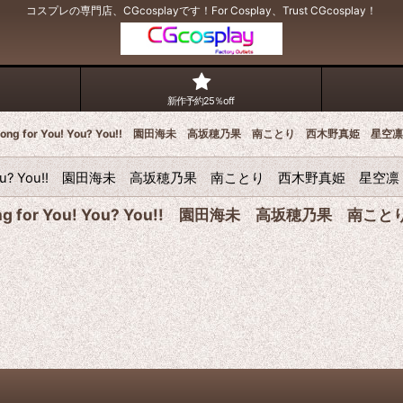
コスプレの専門店、CGcosplayです！For Cosplay、Trust CGcosplay！
新作予約25％off
ject A song for You! You? You!! 園田海未 高坂穂乃果 南ことり 西
ng for You! You? You!! 園田海未 高坂穂乃果 南ことり 
t A song for You! You? You!! 園田海未 高