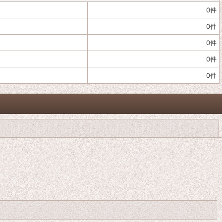
0
件
0
件
0
件
0
件
0
件
閉じる