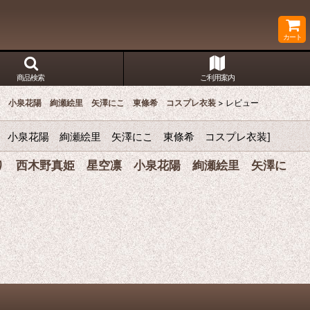
カート
商品検索
ご利用案内
木野真姫 星空凛 小泉花陽 絢瀬絵里 矢澤にこ 東條希 コスプレ衣装
>
レビュー
西木野真姫 星空凛 小泉花陽 絢瀬絵里 矢澤にこ 東條希 コスプレ衣装
]
坂穂乃果 南ことり 西木野真姫 星空凛 小泉花陽 絢瀬絵里 矢澤に