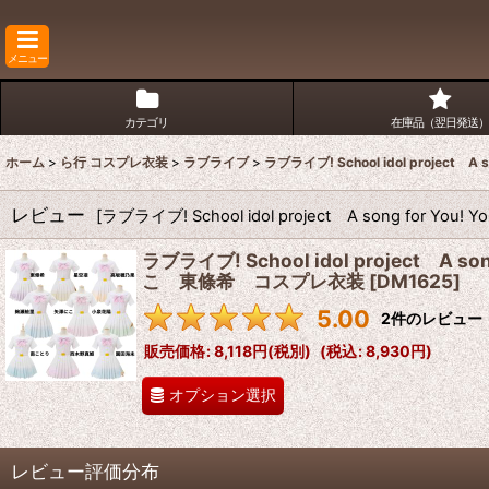
メニュー
カテゴリ
在庫品（翌日発送）
ホーム
>
ら行 コスプレ衣装
>
ラブライブ
>
ラブライブ! School idol pro
レビュー
[
ラブライブ! School idol project A so
ラブライブ! School idol projec
こ 東條希 コスプレ衣装
[
DM1625
]
5.00
2
件のレビュー
販売価格
:
8,118円
(税別)
(
税込
:
8,930円
)
オプション選択
レビュー評価分布