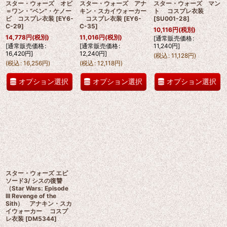
スター・ウォーズ オビ
スター・ウォーズ アナ
スター・ウォーズ マン
＝ワン・“ベン”・ケノー
キン・スカイウォーカー
ト コスプレ衣装
ビ コスプレ衣装
[
EY6-
コスプレ衣装
[
EY6-
[
SU001-28
]
C-29
]
C-35
]
10,116
円
(税別)
14,778
円
(税別)
11,016
円
(税別)
[
通常販売価格
:
[
通常販売価格
:
[
通常販売価格
:
11,240
円
]
16,420
円
]
12,240
円
]
(
税込
:
11,128
円
)
(
税込
:
16,256
円
)
(
税込
:
12,118
円
)
オプション選択
オプション選択
オプション選択
スター・ウォーズ エピ
ソード3/ シスの復讐
（Star Wars: Episode
III Revenge of the
Sith） アナキン・スカ
イウォーカー コスプ
レ衣装
[
DM5344
]