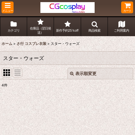
メニュー
カート
在庫品（翌日発
カテゴリ
新作予約25％off
商品検索
ご利用案内
送）
ホーム
>
さ行 コスプレ衣装
>
スター・ウォーズ
スター・ウォーズ
表示順変更
閉じる
4
件
表示数
:
並び順
:
絞り込む