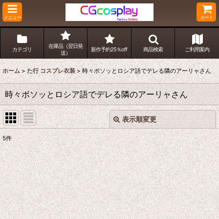
メニュー
カート
在庫品（翌日発
カテゴリ
新作予約25％off
商品検索
ご利用案内
送）
ホーム
>
た行 コスプレ衣装
>
時々ボソッとロシア語でデレる隣のアーリャさん
時々ボソッとロシア語でデレる隣のアーリャさん
表示順変更
閉じる
5
件
表示数
:
並び順
:
絞り込む