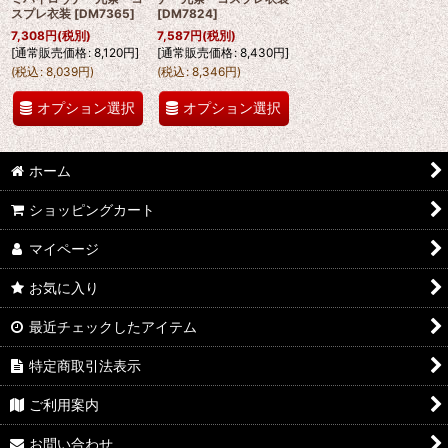
スプレ衣装
[
DM7365
]
[
DM7824
]
7,308
円
(税別)
7,587
円
(税別)
[
通常販売価格
:
8,120
円
]
[
通常販売価格
:
8,430
円
]
(
税込
:
8,039
円
)
(
税込
:
8,346
円
)
オプション選択
オプション選択
ホーム
ショッピングカート
マイページ
お気に入り
最近チェックしたアイテム
特定商取引法表示
ご利用案内
お問い合わせ