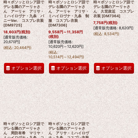
時々ボソッとロシア語で
時々ボソッとロシア語で
時々ボソッとロシア語で
デレる隣のアーリャさ
デレる隣のアーリャさ
デレる隣のアーリャさ
ん アーリャ アリサ・
ん アーリャ アリサ・
ん 久世政近 コスプレ
ミハイロヴナ・九条 バ
ミハイロヴナ・九条 制
衣装
[
DM7364
]
ニーVer. コスプレ衣装
服 コスプレ衣装
7,758
円
(税別)
[
DM9725
]
[
DM7306
]
[
通常販売価格
:
8,620
円
]
18,603
円
(税別)
9,558
円
～11,358
円
(
税込
:
8,534
円
)
(税別)
[
通常販売価格
:
20,670
円
]
[
通常販売価格
:
10,620
円
～12,620
円
]
(
税込
:
20,464
円
)
(
税込
:
10,514
円
～12,494
円
)
オプション選択
オプション選択
オプション選択
時々ボソッとロシア語で
時々ボソッとロシア語で
デレる隣のアーリャさ
デレる隣のアーリャさ
ん 周防有希 マリヤ・
ん アリサ・ミハイロヴ
ミハイロヴナ・九条 コ
ナ・九条 コスプレ衣装