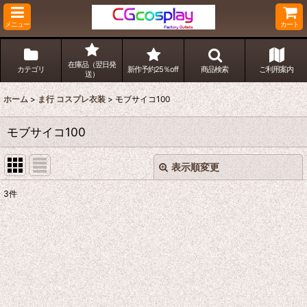
メニュー
カート
在庫品（翌日発
カテゴリ
新作予約25％off
商品検索
ご利用案内
送）
ホーム
>
ま行 コスプレ衣装
>
モブサイコ100
モブサイコ100
表示順変更
閉じる
3
件
表示数
:
並び順
:
絞り込む