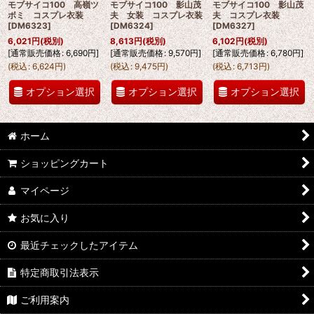
モブサイコ100 高嶺ツ
モブサイコ100 影山茂
モブサイコ100 影山茂
ボミ コスプレ衣装
夫 女装 コスプレ衣装
夫 コスプレ衣装
[
DM6323
]
[
DM6324
]
[
DM6327
]
6,021
円
(税別)
8,613
円
(税別)
6,102
円
(税別)
[
通常販売価格
:
6,690
円
]
[
通常販売価格
:
9,570
円
]
[
通常販売価格
:
6,780
円
]
(
税込
:
6,624
円
)
(
税込
:
9,475
円
)
(
税込
:
6,713
円
)
オプション選択
オプション選択
オプション選択
ホーム
ショッピングカート
マイページ
お気に入り
最近チェックしたアイテム
特定商取引法表示
ご利用案内