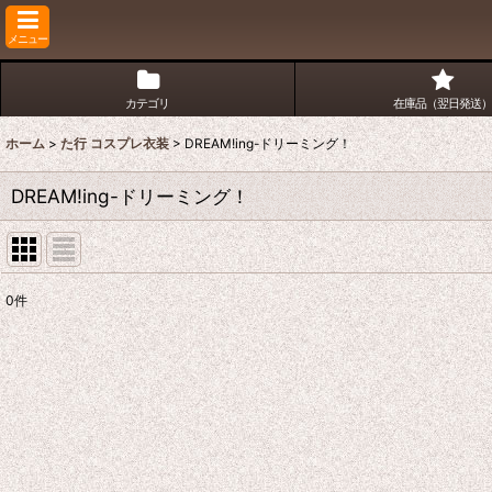
メニュー
カテゴリ
在庫品（翌日発送）
ホーム
>
た行 コスプレ衣装
>
DREAM!ing-ドリーミング！
DREAM!ing-ドリーミング！
0
件
表示数
:
並び順
: