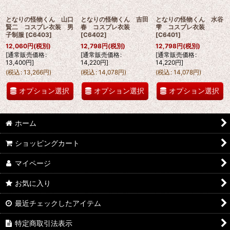
となりの怪物くん 山口
となりの怪物くん 吉田
となりの怪物くん 水谷
賢二 コスプレ衣装 男
春 コスプレ衣装
雫 コスプレ衣装
子制服
[
C6403
]
[
C6402
]
[
C6401
]
12,060
円
(税別)
12,798
円
(税別)
12,798
円
(税別)
[
通常販売価格
:
[
通常販売価格
:
[
通常販売価格
:
13,400
円
]
14,220
円
]
14,220
円
]
(
税込
:
13,266
円
)
(
税込
:
14,078
円
)
(
税込
:
14,078
円
)
オプション選択
オプション選択
オプション選択
ホーム
ショッピングカート
マイページ
お気に入り
最近チェックしたアイテム
特定商取引法表示