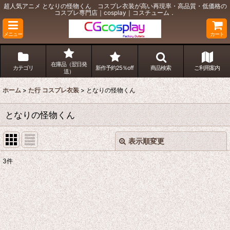
超人気アニメ となりの怪物くん コスプレ衣装が高い再現率・高品質・低価格の
コスプレ専門店｜cosplay｜コスチューム．
メニュー
カート
在庫品（翌日発
カテゴリ
新作予約25％off
商品検索
ご利用案内
送）
ホーム
>
た行 コスプレ衣装
>
となりの怪物くん
となりの怪物くん
表示順変更
閉じる
3
件
表示数
:
並び順
:
絞り込む