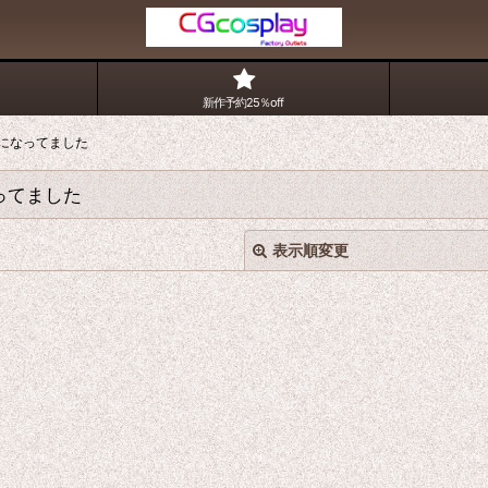
新作予約25％off
Xになってました
ってました
表示順変更
絞り込む