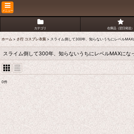
メニュー
カテゴリ
在庫品（翌日発送）
ホーム
>
さ行 コスプレ衣装
>
スライム倒して300年、知らないうちにレベルMA
スライム倒して300年、知らないうちにレベルMAXにな
0
件
表示数
:
並び順
: