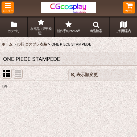
メニュー
カート
在庫品（翌日発
カテゴリ
新作予約25％off
商品検索
ご利用案内
送）
ホーム
>
わ行 コスプレ衣装
>
ONE PIECE STAMPEDE
ONE PIECE STAMPEDE
表示順変更
閉じる
4
件
表示数
:
並び順
:
絞り込む