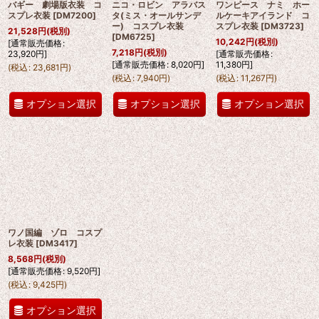
バギー 劇場版衣装 コ
ニコ・ロビン アラバス
ワンピース ナミ ホー
スプレ衣装
[
DM7200
]
タ(ミス・オールサンデ
ルケーキアイランド コ
ー) コスプレ衣装
スプレ衣装
[
DM3723
]
21,528
円
(税別)
[
DM6725
]
10,242
円
(税別)
[
通常販売価格
:
7,218
円
(税別)
23,920
円
]
[
通常販売価格
:
[
通常販売価格
:
8,020
円
]
11,380
円
]
(
税込
:
23,681
円
)
(
税込
:
7,940
円
)
(
税込
:
11,267
円
)
オプション選択
オプション選択
オプション選択
ワノ国編 ゾロ コスプ
レ衣装
[
DM3417
]
8,568
円
(税別)
[
通常販売価格
:
9,520
円
]
(
税込
:
9,425
円
)
オプション選択