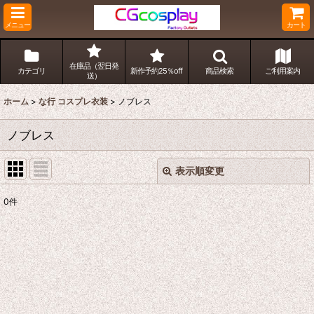
メニュー
カート
在庫品（翌日発
カテゴリ
新作予約25％off
商品検索
ご利用案内
送）
ホーム
>
な行 コスプレ衣装
>
ノブレス
ノブレス
表示順変更
閉じる
0
件
表示数
:
並び順
:
絞り込む