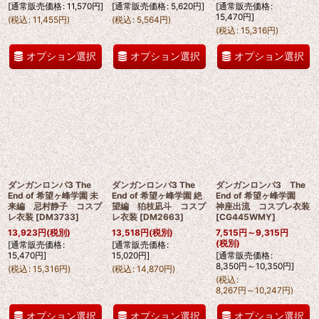
[
通常販売価格
:
11,570
円
]
[
通常販売価格
:
5,620
円
]
[
通常販売価格
:
15,470
円
]
(
税込
:
11,455
円
)
(
税込
:
5,564
円
)
(
税込
:
15,316
円
)
オプション選択
オプション選択
オプション選択
ダンガンロンパ3 The
ダンガンロンパ3 The
ダンガンロンパ3 The
End of 希望ヶ峰学園 未
End of 希望ヶ峰学園 絶
End of 希望ヶ峰学園
来編 忌村静子 コスプ
望編 狛枝凪斗 コスプ
神座出流 コスプレ衣装
レ衣装
[
DM3733
]
レ衣装
[
DM2663
]
[
CG445WMY
]
13,923
円
(税別)
13,518
円
(税別)
7,515
円
～9,315
円
(税別)
[
通常販売価格
:
[
通常販売価格
:
15,470
円
]
15,020
円
]
[
通常販売価格
:
8,350
円
～10,350
円
]
(
税込
:
15,316
円
)
(
税込
:
14,870
円
)
(
税込
:
8,267
円
～10,247
円
)
オプション選択
オプション選択
オプション選択