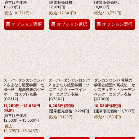
[
通常販売価格
:
[
通常販売価格
:
[
通常販売価格
:
10,880
円
]
12,970
円
]
10,880
円
]
(
税込
:
10,772
円
)
(
税込
:
12,841
円
)
(
税込
:
10,772
円
)
オプション選択
オプション選択
オプション選択
スーパーダンガンロンパ
スーパーダンガンロンパ
ダンガンロンパ 希望の
2 さよなら絶望学園 七
2 さよなら絶望学園 ソ
学園と絶望の高校生 セ
海千秋 超高校級のゲー
ニア・ネヴァーマイン
レスティア・・ルーデン
マー コスプレ衣装
ド コスプレ衣装
ベルク コスプレ衣装
[
C7312
]
[
C7302
]
[
C7309
]
11,250
円
～13,950
円
8,298
円
(税別)
10,530
円
(税別)
(税別)
[
通常販売価格
:
9,220
円
]
[
通常販売価格
:
11,700
円
]
[
通常販売価格
:
(
税込
:
9,128
円
)
(
税込
:
11,583
円
)
12,500
円
～15,500
円
]
(
税込
:
12,375
円
～15,345
円
)