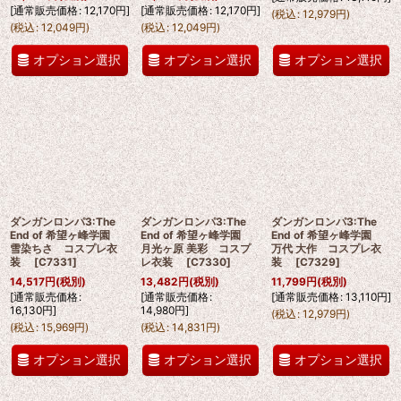
[
通常販売価格
:
12,170
円
]
[
通常販売価格
:
12,170
円
]
(
税込
:
12,979
円
)
(
税込
:
12,049
円
)
(
税込
:
12,049
円
)
オプション選択
オプション選択
オプション選択
ダンガンロンパ3:The
ダンガンロンパ3:The
ダンガンロンパ3:The
End of 希望ヶ峰学園
End of 希望ヶ峰学園
End of 希望ヶ峰学園
雪染ちさ コスプレ衣
月光ヶ原 美彩 コスプ
万代 大作 コスプレ衣
装
[
C7331
]
レ衣装
[
C7330
]
装
[
C7329
]
14,517
円
(税別)
13,482
円
(税別)
11,799
円
(税別)
[
通常販売価格
:
[
通常販売価格
:
[
通常販売価格
:
13,110
円
]
16,130
円
]
14,980
円
]
(
税込
:
12,979
円
)
(
税込
:
15,969
円
)
(
税込
:
14,831
円
)
オプション選択
オプション選択
オプション選択