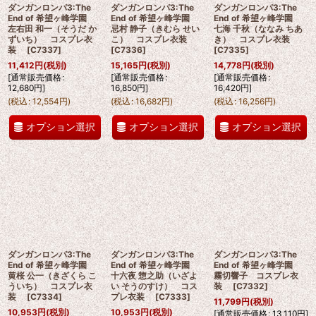
ダンガンロンパ3:The
ダンガンロンパ3:The
ダンガンロンパ3:The
End of 希望ヶ峰学園
End of 希望ヶ峰学園
End of 希望ヶ峰学園
左右田 和一（そうだ か
忌村 静子（きむら せい
七海 千秋（ななみ ちあ
ずいち） コスプレ衣
こ） コスプレ衣装
き） コスプレ衣装
装
[
C7337
]
[
C7336
]
[
C7335
]
11,412
円
(税別)
15,165
円
(税別)
14,778
円
(税別)
[
通常販売価格
:
[
通常販売価格
:
[
通常販売価格
:
12,680
円
]
16,850
円
]
16,420
円
]
(
税込
:
12,554
円
)
(
税込
:
16,682
円
)
(
税込
:
16,256
円
)
オプション選択
オプション選択
オプション選択
ダンガンロンパ3:The
ダンガンロンパ3:The
ダンガンロンパ3:The
End of 希望ヶ峰学園
End of 希望ヶ峰学園
End of 希望ヶ峰学園
黄桜 公一（きざくら こ
十六夜 惣之助（いざよ
霧切響子 コスプレ衣
ういち） コスプレ衣
い そうのすけ） コス
装
[
C7332
]
装
[
C7334
]
プレ衣装
[
C7333
]
11,799
円
(税別)
10,953
円
(税別)
10,953
円
(税別)
[
通常販売価格
:
13,110
円
]