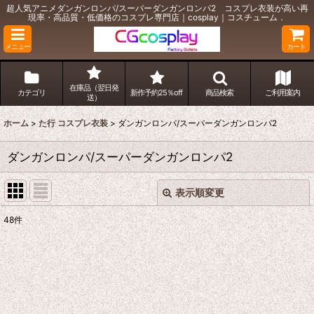
超人気アニメダンガンロンパ/スーパーダンガンロンパ2 コスプレ衣装が高い再
現率・高品質・低価格のコスプレ専門店｜cosplay｜コスチューム．
メニュー
カート
在庫品（翌日発
カテゴリ
新作予約25％off
商品検索
ご利用案内
送）
ホーム
>
た行 コスプレ衣装
>
ダンガンロンパ/スーパーダンガンロンパ2
ダンガンロンパ/スーパーダンガンロンパ2
表示順変更
閉じる
48
件
表示数
:
並び順
:
絞り込む