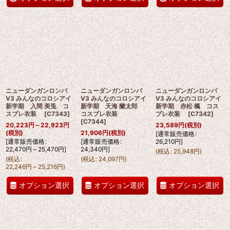
ニューダンガンロンパ
ニューダンガンロンパ
ニューダンガンロンパ
V3 みんなのコロシアイ
V3 みんなのコロシアイ
V3 みんなのコロシアイ
新学期 入間 美兎 コ
新学期 天海 蘭太郎
新学期 赤松 楓 コス
スプレ衣装
[
C7343
]
コスプレ衣装
プレ衣装
[
C7342
]
[
C7344
]
20,223
円
～22,923
円
23,589
円
(税別)
(税別)
21,906
円
(税別)
[
通常販売価格
:
[
通常販売価格
:
[
通常販売価格
:
26,210
円
]
22,470
円
～25,470
円
]
24,340
円
]
(
税込
:
25,948
円
)
(
税込
:
(
税込
:
24,097
円
)
22,246
円
～25,216
円
)
オプション選択
オプション選択
オプション選択