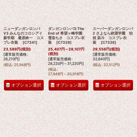
ニューダンガンロンパ
ダンガンロンパ3:The
スーパーダンガンロンパ
V3 みんなのコロシアイ
End of 希望ヶ峰学園
2 さよなら絶望学園 狛
新学期 最原終一 コス
雪染ちさ コスプレ衣
枝 凪斗 コスプレ衣
プレ衣装
[
C7341
]
装
[
C7339
]
装
[
C7338
]
23,589
円
(税別)
25,407
円
～28,107
円
29,556
円
(税別)
(税別)
[
通常販売価格
:
[
通常販売価格
:
26,210
円
]
[
通常販売価格
:
32,840
円
]
28,230
円
～31,230
円
]
(
税込
:
25,948
円
)
(
税込
:
32,512
円
)
(
税込
:
27,948
円
～30,918
円
)
オプション選択
オプション選択
オプション選択