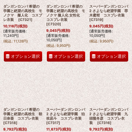
ダンガンロンパ 希望の
ダンガンロンパ 希望の
スーパーダンガンロンパ
学園と絶望の高校生 モ
学園と絶望の高校生 モ
2 さよなら絶望学園 罪
ノクマ 擬人化 コスプ
ノクマ 擬人化 女性化
木蜜柑 コスプレ衣装
レ衣装
[
C7321
]
コスプレ衣装
[
C7319
]
[
C7320
]
10,116
円
(税別)
9,045
円
(税別)
9,045
円
(税別)
[
通常販売価格
:
[
通常販売価格
:
11,240
円
]
[
通常販売価格
:
10,050
円
]
10,050
円
]
(
税込
:
11,128
円
)
(
税込
:
9,950
円
)
(
税込
:
9,950
円
)
オプション選択
オプション選択
オプション選択
ダンガンロンパ 希望の
スーパーダンガンロンパ
スーパーダンガンロンパ
学園と絶望の高校生 朝
2 さよなら絶望学園 狛
2 さよなら絶望学園 九
日奈葵 コスプレ衣装
枝凪斗 コスプレ衣装
頭龍冬彦 コスプレ衣
[
C7318
]
[
C7317
]
装
[
C7316
]
9,792
円
(税別)
11,673
円
(税別)
9,792
円
(税別)