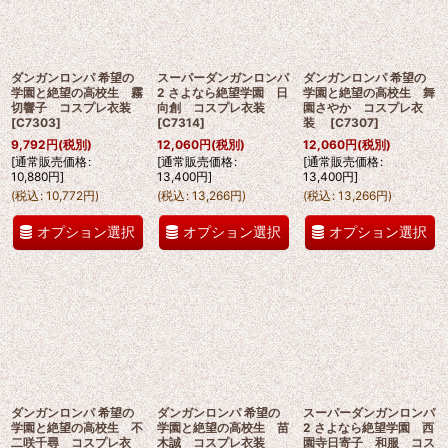
ダンガンロンパ 希望の
スーパーダンガンロンパ
ダンガンロンパ 希望の
学園と絶望の高校生 霧
2 さよなら絶望学園 日
学園と絶望の高校生 舞
切響子 コスプレ衣装
向創 コスプレ衣装
園さやか コスプレ衣
[
C7303
]
[
C7314
]
装
[
C7307
]
9,792
円
(税別)
12,060
円
(税別)
12,060
円
(税別)
[
通常販売価格
:
[
通常販売価格
:
[
通常販売価格
:
10,880
円
]
13,400
円
]
13,400
円
]
(
税込
:
10,772
円
)
(
税込
:
13,266
円
)
(
税込
:
13,266
円
)
オプション選択
オプション選択
オプション選択
ダンガンロンパ 希望の
ダンガンロンパ 希望の
スーパーダンガンロンパ
学園と絶望の高校生 不
学園と絶望の高校生 苗
2 さよなら絶望学園 西
二咲千尋 コスプレ衣
木誠 コスプレ衣装
園寺日寄子 和服 コス