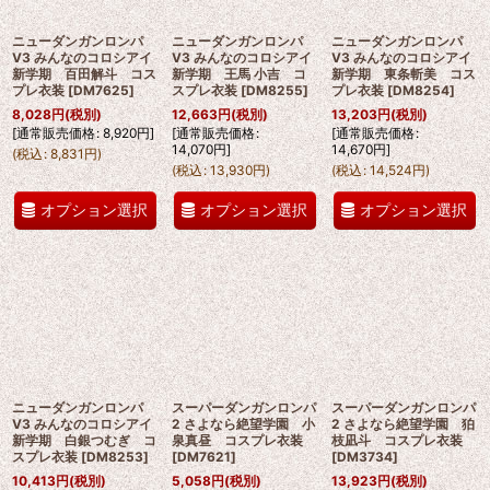
ニューダンガンロンパ
ニューダンガンロンパ
ニューダンガンロンパ
V3 みんなのコロシアイ
V3 みんなのコロシアイ
V3 みんなのコロシアイ
新学期 百田解斗 コス
新学期 王馬 小吉 コ
新学期 東条斬美 コス
プレ衣装
[
DM7625
]
スプレ衣装
[
DM8255
]
プレ衣装
[
DM8254
]
8,028
円
(税別)
12,663
円
(税別)
13,203
円
(税別)
[
通常販売価格
:
8,920
円
]
[
通常販売価格
:
[
通常販売価格
:
14,070
円
]
14,670
円
]
(
税込
:
8,831
円
)
(
税込
:
13,930
円
)
(
税込
:
14,524
円
)
オプション選択
オプション選択
オプション選択
ニューダンガンロンパ
スーパーダンガンロンパ
スーパーダンガンロンパ
V3 みんなのコロシアイ
2 さよなら絶望学園 小
2 さよなら絶望学園 狛
新学期 白銀つむぎ コ
泉真昼 コスプレ衣装
枝凪斗 コスプレ衣装
スプレ衣装
[
DM8253
]
[
DM7621
]
[
DM3734
]
10,413
円
(税別)
5,058
円
(税別)
13,923
円
(税別)