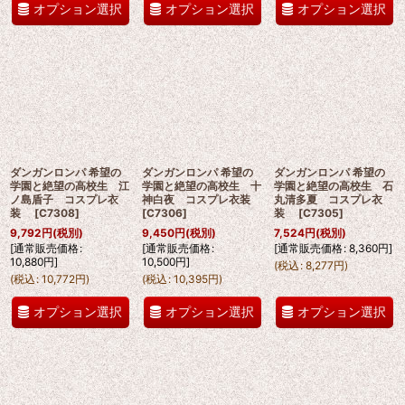
オプション選択
オプション選択
オプション選択
ダンガンロンパ 希望の
ダンガンロンパ 希望の
ダンガンロンパ 希望の
学園と絶望の高校生 江
学園と絶望の高校生 十
学園と絶望の高校生 石
ノ島盾子 コスプレ衣
神白夜 コスプレ衣装
丸清多夏 コスプレ衣
装
[
C7308
]
[
C7306
]
装
[
C7305
]
9,792
円
(税別)
9,450
円
(税別)
7,524
円
(税別)
[
通常販売価格
:
[
通常販売価格
:
[
通常販売価格
:
8,360
円
]
10,880
円
]
10,500
円
]
(
税込
:
8,277
円
)
(
税込
:
10,772
円
)
(
税込
:
10,395
円
)
オプション選択
オプション選択
オプション選択