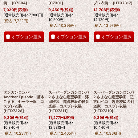
装
[
C7304
]
[
C7301
]
プレ衣装
[
HTD7317
]
7,020
円
(税別)
9,450
円
(税別)
12,708
円
(税別)
[
通常販売価格
:
7,800
円
]
[
通常販売価格
:
[
通常販売価格
:
10,500
円
]
14,120
円
]
(
税込
:
7,722
円
)
(
税込
:
10,395
円
)
(
税込
:
13,979
円
)
オプション選択
オプション選択
オプション選択
ダンガンロンパ
スーパーダンガンロンパ
スーパーダンガンロンパ
Another Episode 苗木
2 さよなら絶望学園 澪
2 さよなら絶望学園 辺
こまる セーラー服 コ
田唯吹 超高校級の軽音
古山ペコ 超高校級の剣
スプレ衣装
楽部 コスプレ衣装
道家 コスプレ衣装
[
HTD7328
]
[
HTD7311
]
[
HTD7310
]
9,306
円
(税別)
11,277
円
(税別)
9,396
円
(税別)
[
通常販売価格
:
[
通常販売価格
:
[
通常販売価格
:
10,340
円
]
12,530
円
]
10,440
円
]
(
税込
:
10,237
円
)
(
税込
:
12,405
円
)
(
税込
:
10,336
円
)