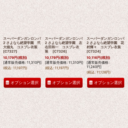
スーパーダンガンロンパ
スーパーダンガンロンパ
スーパーダンガンロンパ
2 さよなら絶望学園 弐
2 さよなら絶望学園 左
2 さよなら絶望学園 花
大猫丸 コスプレ衣装
右田和一 コスプレ衣
村輝々 コスプレ衣装
[
C7327
]
装
[
C7326
]
[
C7324
]
10,179
円
(税別)
10,179
円
(税別)
10,116
円
(税別)
[
通常販売価格
:
11,310
円
]
[
通常販売価格
:
11,310
円
]
[
通常販売価格
:
11,240
円
]
(
税込
:
11,197
円
)
(
税込
:
11,197
円
)
(
税込
:
11,128
円
)
オプション選択
オプション選択
オプション選択