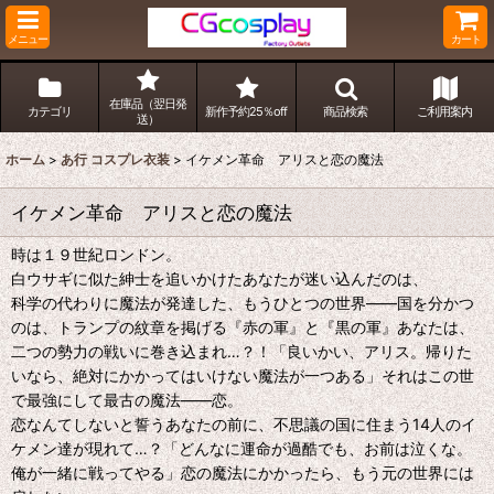
メニュー
カート
在庫品（翌日発
カテゴリ
新作予約25％off
商品検索
ご利用案内
送）
ホーム
>
あ行 コスプレ衣装
>
イケメン革命 アリスと恋の魔法
イケメン革命 アリスと恋の魔法
時は１９世紀ロンドン。
白ウサギに似た紳士を追いかけたあなたが迷い込んだのは、
科学の代わりに魔法が発達した、もうひとつの世界――国を分かつ
のは、トランプの紋章を掲げる『赤の軍』と『黒の軍』あなたは、
二つの勢力の戦いに巻き込まれ…？！「良いかい、アリス。帰りた
いなら、絶対にかかってはいけない魔法が一つある」それはこの世
で最強にして最古の魔法――恋。
恋なんてしないと誓うあなたの前に、不思議の国に住まう14人のイ
ケメン達が現れて…？「どんなに運命が過酷でも、お前は泣くな。
俺が一緒に戦ってやる」恋の魔法にかかったら、もう元の世界には