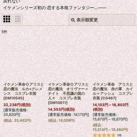
戻れない
イケメンシリーズ初の 恋する本格ファンタジー…――
表示順変更
閉じる
5
件
表示数
:
並び順
:
絞り込む
イケメン革命◇アリスと
イケメン革命◇アリスと
イケメン革命 アリスと
恋の魔法 ルカ=クレメ
恋の魔法 オリヴァー＝
恋の魔法 赤の軍 カイ
ンス コスプレ衣装
ナイト 不思議の国の
ル＝アッシュ コスプレ
[
DM10545
]
人々 コスプレ衣装
衣装
[
CG467
]
[
DM10611
]
32,238
円
(税別)
14,103
円
～16,803
円
14,553
円
(税別)
(税別)
[
通常販売価格
:
35,820
円
]
[
通常販売価格
:
16,170
円
]
[
通常販売価格
:
15,670
円
～18,670
円
]
(
税込
:
35,462
円
)
(
税込
:
16,009
円
)
(
税込
:
15,514
円
～18,484
円
)
1
件