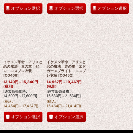
オプション選択
オプション選択
オプション選択
イケメン革命 アリスと
イケメン革命 アリスと
恋の魔法 赤の軍 ゼ
恋の魔法 赤の軍 エド
ロ コスプレ衣装
ガー＝ブライト コスプ
[
CG466
]
レ衣装
[
CG452
]
13,140
円
～15,840
円
14,967
円
～19,467
円
(税別)
(税別)
[
通常販売価格
:
[
通常販売価格
:
14,600
円
～17,600
円
]
16,630
円
～21,630
円
]
(
税込
:
(
税込
:
14,454
円
～17,424
円
)
16,464
円
～21,414
円
)
オプション選択
オプション選択