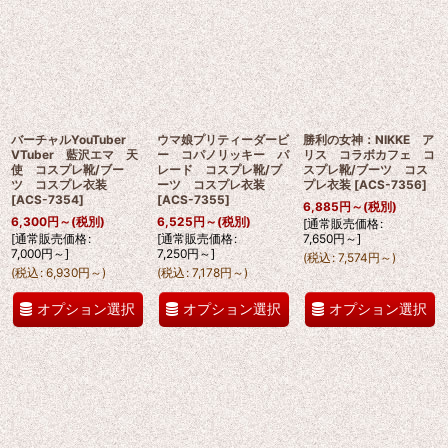
バーチャルYouTuber
ウマ娘プリティーダービ
勝利の女神：NIKKE ア
VTuber 藍沢エマ 天
ー コパノリッキー パ
リス コラボカフェ コ
使 コスプレ靴/ブー
レード コスプレ靴/ブ
スプレ靴/ブーツ コス
ツ コスプレ衣装
ーツ コスプレ衣装
プレ衣装
[
ACS-7356
]
[
ACS-7354
]
[
ACS-7355
]
6,885
円
～
(税別)
6,300
円
～
(税別)
6,525
円
～
(税別)
[
通常販売価格
:
[
通常販売価格
:
[
通常販売価格
:
7,650
円
～
]
7,000
円
～
]
7,250
円
～
]
(
税込
:
7,574
円
～
)
(
税込
:
6,930
円
～
)
(
税込
:
7,178
円
～
)
オプション選択
オプション選択
オプション選択