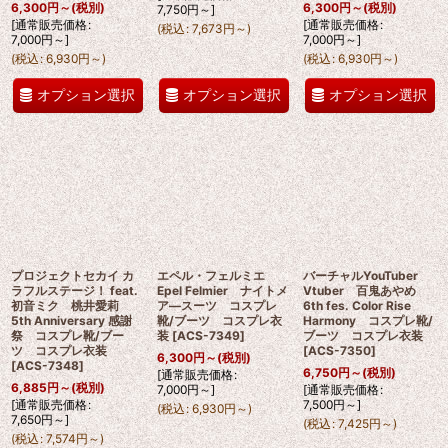
6,300
円
～
(税別)
6,300
円
～
(税別)
7,750
円
～
]
[
通常販売価格
:
[
通常販売価格
:
(
税込
:
7,673
円
～
)
7,000
円
～
]
7,000
円
～
]
(
税込
:
6,930
円
～
)
(
税込
:
6,930
円
～
)
オプション選択
オプション選択
オプション選択
プロジェクトセカイ カ
エペル・フェルミエ
バーチャルYouTuber
ラフルステージ！ feat.
Epel Felmier ナイトメ
Vtuber 百鬼あやめ
初音ミク 桃井愛莉
ア―スーツ コスプレ
6th fes. Color Rise
5th Anniversary 感謝
靴/ブーツ コスプレ衣
Harmony コスプレ靴/
祭 コスプレ靴/ブー
装
[
ACS-7349
]
ブーツ コスプレ衣装
ツ コスプレ衣装
[
ACS-7350
]
6,300
円
～
(税別)
[
ACS-7348
]
6,750
円
～
(税別)
[
通常販売価格
:
6,885
円
～
(税別)
7,000
円
～
]
[
通常販売価格
:
[
通常販売価格
:
7,500
円
～
]
(
税込
:
6,930
円
～
)
7,650
円
～
]
(
税込
:
7,425
円
～
)
(
税込
:
7,574
円
～
)