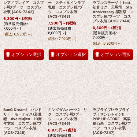
レア／フレイア コスプ
ー スティルインラブ
ラフルステージ！ feat.
レ靴/ブーツ コスプレ
私服 コスプレ靴/ブー
初音ミク 天馬司 5th
衣装
[
ACS-7342
]
ツ コスプレ衣装
Anniversary 感謝祭 コ
[
ACS-7343
]
スプレ靴/ブーツ コス
6,300
円
～
(税別)
プレ衣装
[
ACS-7344
]
7,200
円
～
(税別)
[
通常販売価格
:
6,300
円
～
(税別)
7,000
円
～
]
[
通常販売価格
:
8,000
円
～
]
[
通常販売価格
:
(
税込
:
6,930
円
～
)
7,000
円
～
]
(
税込
:
7,920
円
～
)
(
税込
:
6,930
円
～
)
オプション選択
オプション選択
オプション選択
BanG Dream! バンド
キングダムハーツ2 リ
ラブライブ!×ラブライ
リ！ モーティス/若葉
ク コスプレ靴/ブー
ブ！サンシャイン!!
睦 Ave Mujica 10周
ツ コスプレ衣装
POP UP STORE 高坂
年衣装 コスプレ靴/ブ
[
ACS-7346
]
穂乃果 コスプレ靴/ブ
ーツ コスプレ衣装
ーツ コスプレ衣装
6,975
円
～
(税別)
[
ACS-7345
]
[
ACS-7347
]
[
通常販売価格
: