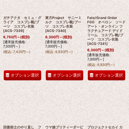
ガチアクタ セミュ・グ
東方Project サニーミ
Fate/Grand Order
ライア コスプレ靴/ブ
ルク コスプレ靴/ブー
FGO オベロン ソード
ーツ コスプレ衣装
ツ コスプレ衣装
アート・オンライン フ
[
ACS-7339
]
[
ACS-7340
]
ラクチュアード デイド
リーム コスプレ靴/ブ
6,750
円
～
(税別)
6,300
円
～
(税別)
ーツ コスプレ衣装
[
通常販売価格
:
[
通常販売価格
:
[
ACS-7341
]
7,500
円
～
]
7,000
円
～
]
6,300
円
～
(税別)
(
税込
:
7,425
円
～
)
(
税込
:
6,930
円
～
)
[
通常販売価格
:
7,000
円
～
]
(
税込
:
6,930
円
～
)
オプション選択
オプション選択
オプション選択
回復術士のやり直し フ
ウマ娘プリティーダービ
プロジェクトセカイ カ