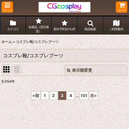
メニュー
カート
在庫品（翌日発
カテゴリ
新作予約25％off
商品検索
ご利用案内
送）
ホーム
>
コスプレ靴/コスプレブーツ
コスプレ靴/コスプレブーツ
表示順変更
閉じる
9,054
件
表示数
:
«
前
1
2
3
4
...
151
次
»
並び順
:
絞り込む