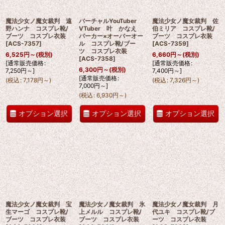
魔法少女ノ魔女裁判 遠
バーチャルYouTuber
魔法少女ノ魔女裁判 佐
野ハンナ コスプレ靴/
VTuber 叶 かなえ
伯ミリア コスプレ靴/
ブーツ コスプレ衣装
パーカー×オーバーオー
ブーツ コスプレ衣装
[
ACS-7357
]
ル コスプレ靴/ブー
[
ACS-7359
]
ツ コスプレ衣装
6,525
円
～
(税別)
6,660
円
～
(税別)
[
ACS-7358
]
[
通常販売価格
:
[
通常販売価格
:
6,300
円
～
(税別)
7,250
円
～
]
7,400
円
～
]
[
通常販売価格
:
(
税込
:
7,178
円
～
)
(
税込
:
7,326
円
～
)
7,000
円
～
]
(
税込
:
6,930
円
～
)
オプション選択
オプション選択
オプション選択
魔法少女ノ魔女裁判 宝
魔法少女ノ魔女裁判 氷
魔法少女ノ魔女裁判 月
生マーゴ コスプレ靴/
上メルル コスプレ靴/
代ユキ コスプレ靴/ブ
ブーツ コスプレ衣装
ブーツ コスプレ衣装
ーツ コスプレ衣装