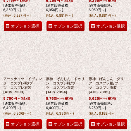
5,715
円
～
(税別)
6,255
円
～
(税別)
6,255
円
～
(税別)
[
通常販売価格
:
[
通常販売価格
:
[
通常販売価格
:
6,350
円
～
]
6,950
円
～
]
6,950
円
～
]
(
税込
:
6,287
円
～
)
(
税込
:
6,881
円
～
)
(
税込
:
6,881
円
～
)
オプション選択
オプション選択
オプション選択
アークナイツ イヴォン
原神 げんしん ドゥリ
原神 げんしん ダリ
ヌ コスプレ靴/ブー
ン コスプレ靴/ブー
ア コスプレ靴/ブー
ツ コスプレ衣装
ツ コスプレ衣装
ツ コスプレ衣装
[
ACS-7393
]
[
ACS-7394
]
[
ACS-7395
]
5,760
円
～
(税別)
5,760
円
～
(税別)
5,625
円
～
(税別)
[
通常販売価格
:
[
通常販売価格
:
[
通常販売価格
:
6,400
円
～
]
6,400
円
～
]
6,250
円
～
]
(
税込
:
6,336
円
～
)
(
税込
:
6,336
円
～
)
(
税込
:
6,188
円
～
)
オプション選択
オプション選択
オプション選択