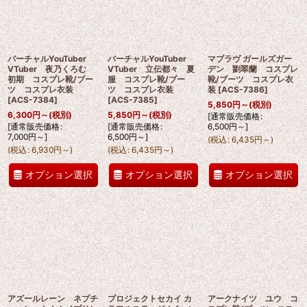
バーチャルYouTuber
バーチャルYouTuber
マブラヴ ガールズガー
VTuber 夜乃くろむ
VTuber 立伝都々 夏
デン 劉翠蘭 コスプレ
初期 コスプレ靴/ブー
服 コスプレ靴/ブー
靴/ブーツ コスプレ衣
ツ コスプレ衣装
ツ コスプレ衣装
装
[
ACS-7386
]
[
ACS-7384
]
[
ACS-7385
]
5,850
円
～
(税別)
6,300
円
～
(税別)
5,850
円
～
(税別)
[
通常販売価格
:
[
通常販売価格
:
[
通常販売価格
:
6,500
円
～
]
7,000
円
～
]
6,500
円
～
]
(
税込
:
6,435
円
～
)
(
税込
:
6,930
円
～
)
(
税込
:
6,435
円
～
)
オプション選択
オプション選択
オプション選択
アズールレーン ネプチ
プロジェクトセカイ カ
アークナイツ ユウ コ