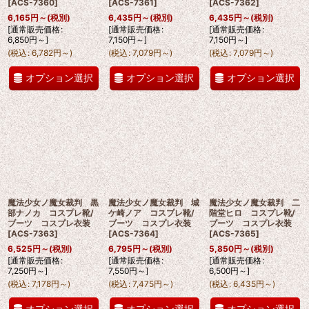
[
ACS-7360
]
[
ACS-7361
]
[
ACS-7362
]
6,165
円
～
(税別)
6,435
円
～
(税別)
6,435
円
～
(税別)
[
通常販売価格
:
[
通常販売価格
:
[
通常販売価格
:
6,850
円
～
]
7,150
円
～
]
7,150
円
～
]
(
税込
:
6,782
円
～
)
(
税込
:
7,079
円
～
)
(
税込
:
7,079
円
～
)
オプション選択
オプション選択
オプション選択
魔法少女ノ魔女裁判 黒
魔法少女ノ魔女裁判 城
魔法少女ノ魔女裁判 二
部ナノカ コスプレ靴/
ケ崎ノア コスプレ靴/
階堂ヒロ コスプレ靴/
ブーツ コスプレ衣装
ブーツ コスプレ衣装
ブーツ コスプレ衣装
[
ACS-7363
]
[
ACS-7364
]
[
ACS-7365
]
6,525
円
～
(税別)
6,795
円
～
(税別)
5,850
円
～
(税別)
[
通常販売価格
:
[
通常販売価格
:
[
通常販売価格
:
7,250
円
～
]
7,550
円
～
]
6,500
円
～
]
(
税込
:
7,178
円
～
)
(
税込
:
7,475
円
～
)
(
税込
:
6,435
円
～
)
オプション選択
オプション選択
オプション選択