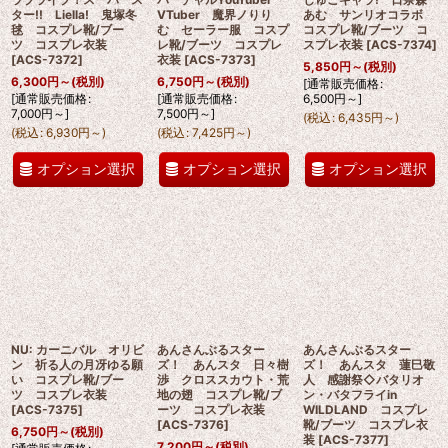
ター!! Liella! 鬼塚冬
VTuber 魔界ノりり
あむ サンリオコラボ
毬 コスプレ靴/ブー
む セーラー服 コスプ
コスプレ靴/ブーツ コ
ツ コスプレ衣装
レ靴/ブーツ コスプレ
スプレ衣装
[
ACS-7374
]
[
ACS-7372
]
衣装
[
ACS-7373
]
5,850
円
～
(税別)
6,300
円
～
(税別)
6,750
円
～
(税別)
[
通常販売価格
:
[
通常販売価格
:
[
通常販売価格
:
6,500
円
～
]
7,000
円
～
]
7,500
円
～
]
(
税込
:
6,435
円
～
)
(
税込
:
6,930
円
～
)
(
税込
:
7,425
円
～
)
オプション選択
オプション選択
オプション選択
NU: カーニバル オリビ
あんさんぶるスター
あんさんぶるスター
ン 祈る人の月冴ゆる願
ズ！ あんスタ 日々樹
ズ！ あんスタ 蓮巳敬
い コスプレ靴/ブー
渉 クロススカウト・荒
人 感謝祭◇バタリオ
ツ コスプレ衣装
地の翅 コスプレ靴/ブ
ン・バタフライin
[
ACS-7375
]
ーツ コスプレ衣装
WILDLAND コスプレ
[
ACS-7376
]
靴/ブーツ コスプレ衣
6,750
円
～
(税別)
装
[
ACS-7377
]
7,200
円
～
(税別)