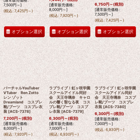
[
通常販売価格
:
6,750
円
～
(税別)
7,500
円
～
]
[
通常販売価格
:
8,000
円
～
]
[
通常販売価格
:
(
税込
:
7,425
円
～
)
7,500
円
～
]
(
税込
:
7,920
円
～
)
(
税込
:
7,425
円
～
)
オプション選択
オプション選択
オプション選択
バーチャルYouTuber
ラブライブ！虹ヶ咲学園
ラブライブ！虹ヶ咲学園
VTuber Ren Zotto
スクールアイドル同好
スクールアイドル同好
レン ゾット
会 天王寺璃奈 キャロ
会 天王寺璃奈 コスプ
Dreamland コスプレ
ルの響く聖なる夜 コス
レ靴/ブーツ コスプレ
靴/ブーツ コスプレ衣
プレ靴/ブーツ コスプ
衣装
[
ACS-7380
]
装
[
ACS-7378
]
レ衣装
[
ACS-7379
]
6,300
円
～
(税別)
7,200
円
～
(税別)
6,300
円
～
(税別)
[
通常販売価格
:
[
通常販売価格
:
[
通常販売価格
:
7,000
円
～
]
8,000
円
～
]
7,000
円
～
]
(
税込
:
6,930
円
～
)
(
税込
:
7,920
円
～
)
(
税込
:
6,930
円
～
)