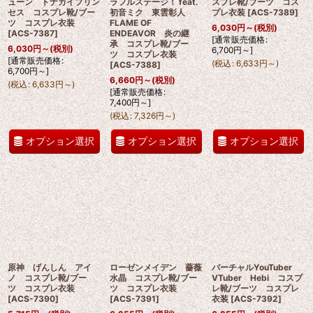
ューン トナカイプリン
ラフルステージ！ feat.
スプレ靴/ブーツ コス
セス コスプレ靴/ブー
初音ミク 東雲彰人
プレ衣装
[
ACS-7389
]
ツ コスプレ衣装
FLAME OF
6,030
円
～
(税別)
[
ACS-7387
]
ENDEAVOR 炎の継
[
通常販売価格
:
承 コスプレ靴/ブー
6,030
円
～
(税別)
6,700
円
～
]
ツ コスプレ衣装
[
通常販売価格
:
(
税込
:
6,633
円
～
)
[
ACS-7388
]
6,700
円
～
]
6,660
円
～
(税別)
(
税込
:
6,633
円
～
)
[
通常販売価格
:
7,400
円
～
]
(
税込
:
7,326
円
～
)
オプション選択
オプション選択
オプション選択
原神 げんしん アイ
ローゼンメイデン 薔薇
バーチャルYouTuber
ノ コスプレ靴/ブー
水晶 コスプレ靴/ブー
VTuber Hebi コスプ
ツ コスプレ衣装
ツ コスプレ衣装
レ靴/ブーツ コスプレ
[
ACS-7390
]
[
ACS-7391
]
衣装
[
ACS-7392
]