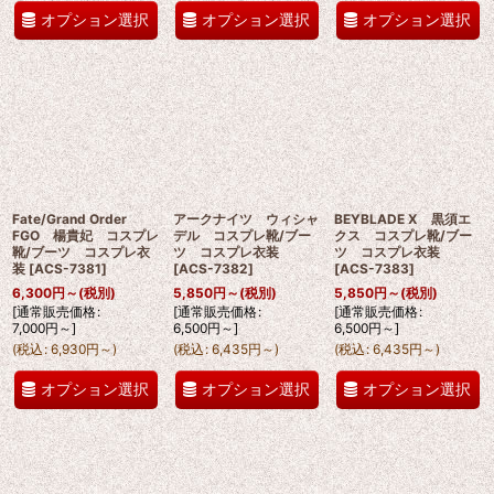
オプション選択
オプション選択
オプション選択
Fate/Grand Order
アークナイツ ウィシャ
BEYBLADE X 黒須エ
FGO 楊貴妃 コスプレ
デル コスプレ靴/ブー
クス コスプレ靴/ブー
靴/ブーツ コスプレ衣
ツ コスプレ衣装
ツ コスプレ衣装
装
[
ACS-7381
]
[
ACS-7382
]
[
ACS-7383
]
6,300
円
～
(税別)
5,850
円
～
(税別)
5,850
円
～
(税別)
[
通常販売価格
:
[
通常販売価格
:
[
通常販売価格
:
7,000
円
～
]
6,500
円
～
]
6,500
円
～
]
(
税込
:
6,930
円
～
)
(
税込
:
6,435
円
～
)
(
税込
:
6,435
円
～
)
オプション選択
オプション選択
オプション選択