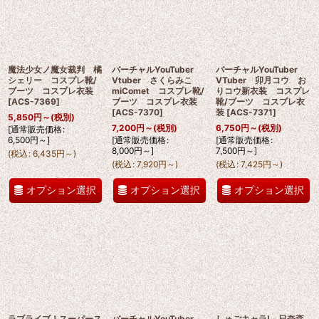
魔法少女ノ魔女裁判 橘
バーチャルYouTuber
バーチャルYouTuber
シェリー コスプレ靴/
Vtuber さくらみこ
VTuber 卯月コウ お
ブーツ コスプレ衣装
miComet コスプレ靴/
りコウ新衣装 コスプレ
[
ACS-7369
]
ブーツ コスプレ衣装
靴/ブーツ コスプレ衣
[
ACS-7370
]
装
[
ACS-7371
]
5,850
円
～
(税別)
7,200
円
～
(税別)
6,750
円
～
(税別)
[
通常販売価格
:
6,500
円
～
]
[
通常販売価格
:
[
通常販売価格
:
8,000
円
～
]
7,500
円
～
]
(
税込
:
6,435
円
～
)
(
税込
:
7,920
円
～
)
(
税込
:
7,425
円
～
)
オプション選択
オプション選択
オプション選択
ラブライブ！スーパース
バーチャルYouTuber
しゅごキャラ! 日奈森