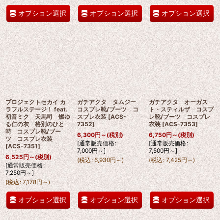
オプション選択
オプション選択
オプション選択
プロジェクトセカイ カ
ガチアクタ タムジー
ガチアクタ オーガス
ラフルステージ！ feat.
コスプレ靴/ブーツ コ
ト・スティルザ コスプ
初音ミク 天馬司 燃ゆ
スプレ衣装
[
ACS-
レ靴/ブーツ コスプレ
る仁の衣 格別のひと
7352
]
衣装
[
ACS-7353
]
時 コスプレ靴/ブー
6,300
円
～
(税別)
6,750
円
～
(税別)
ツ コスプレ衣装
[
通常販売価格
:
[
通常販売価格
:
[
ACS-7351
]
7,000
円
～
]
7,500
円
～
]
6,525
円
～
(税別)
(
税込
:
6,930
円
～
)
(
税込
:
7,425
円
～
)
[
通常販売価格
:
7,250
円
～
]
(
税込
:
7,178
円
～
)
オプション選択
オプション選択
オプション選択