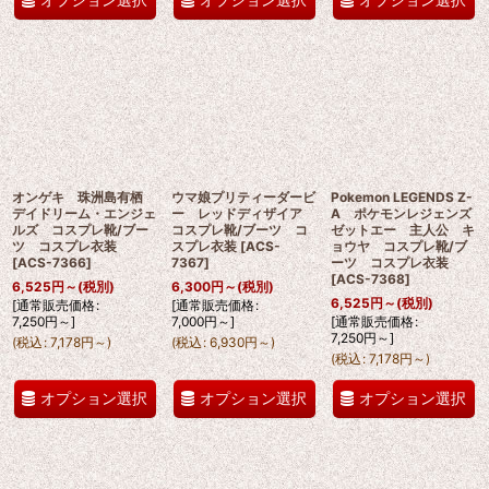
オンゲキ 珠洲島有栖
ウマ娘プリティーダービ
Pokemon LEGENDS Z-
デイドリーム・エンジェ
ー レッドディザイア
A ポケモンレジェンズ
ルズ コスプレ靴/ブー
コスプレ靴/ブーツ コ
ゼットエー 主人公 キ
ツ コスプレ衣装
スプレ衣装
[
ACS-
ョウヤ コスプレ靴/ブ
[
ACS-7366
]
7367
]
ーツ コスプレ衣装
[
ACS-7368
]
6,525
円
～
(税別)
6,300
円
～
(税別)
6,525
円
～
(税別)
[
通常販売価格
:
[
通常販売価格
:
7,250
円
～
]
7,000
円
～
]
[
通常販売価格
:
7,250
円
～
]
(
税込
:
7,178
円
～
)
(
税込
:
6,930
円
～
)
(
税込
:
7,178
円
～
)
オプション選択
オプション選択
オプション選択