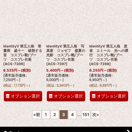
IdentityV 第五人格 骨
IdentityV 第五人格 写
IdentityV 第五人格 患
董商 戚十一 破裂する
真家 ジョゼフ 盛夏の
者 エミール 光への遡
音 コスプレ靴/ブー
光影 コスプレ靴/ブー
行 コスプレ靴/ブー
ツ コスプレ衣装
ツ コスプレ衣装
ツ コスプレ衣装
[
ACS-7396
]
[
ACS-7397
]
[
ACS-7398
]
6,525
円
～
(税別)
5,400
円
～
(税別)
6,255
円
～
(税別)
[
通常販売価格
:
[
通常販売価格
:
[
通常販売価格
:
7,250
円
～
]
6,000
円
～
]
6,950
円
～
]
(
税込
:
7,178
円
～
)
(
税込
:
5,940
円
～
)
(
税込
:
6,881
円
～
)
オプション選択
オプション選択
オプション選択
«
前
1
2
3
4
...
151
次
»