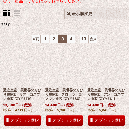
なり、出品まで今しばらくお待ちください。
表示順変更
閉じる
753
件
サブカテゴリ
:
«
前
1
2
3
4
...
13
次
»
表示数
:
並び順
:
絞り込む
受注生産 異世界のんび
受注生産 異世界のんび
受注生産 異世界のんび
り農家2 リア コスプ
り農家2 フローラ コ
り農家2 アン コスプ
レ衣装
[
ZYY579
]
スプレ衣装
[
ZYY580
]
レ衣装
[
ZYY581
]
13,600
円
～
(税別)
14,400
円
～
(税別)
14,400
円
～
(税別)
(
税込
:
14,960
円
～
)
(
税込
:
15,840
円
～
)
(
税込
:
15,840
円
～
)
オプション選択
オプション選択
オプション選択