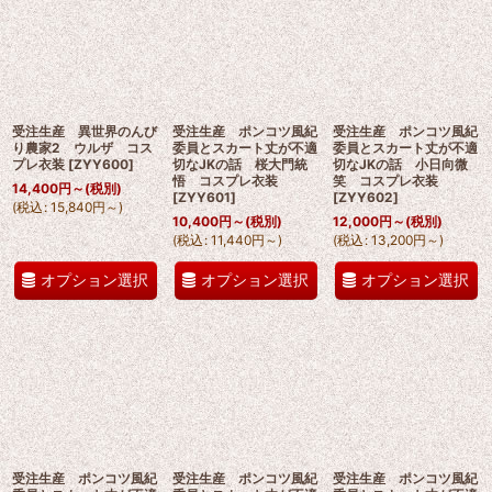
受注生産 異世界のんび
受注生産 ポンコツ風紀
受注生産 ポンコツ風紀
り農家2 ウルザ コス
委員とスカート丈が不適
委員とスカート丈が不適
プレ衣装
[
ZYY600
]
切なJKの話 桜大門統
切なJKの話 小日向微
悟 コスプレ衣装
笑 コスプレ衣装
14,400
円
～
(税別)
[
ZYY601
]
[
ZYY602
]
(
税込
:
15,840
円
～
)
10,400
円
～
(税別)
12,000
円
～
(税別)
(
税込
:
11,440
円
～
)
(
税込
:
13,200
円
～
)
オプション選択
オプション選択
オプション選択
受注生産 ポンコツ風紀
受注生産 ポンコツ風紀
受注生産 ポンコツ風紀