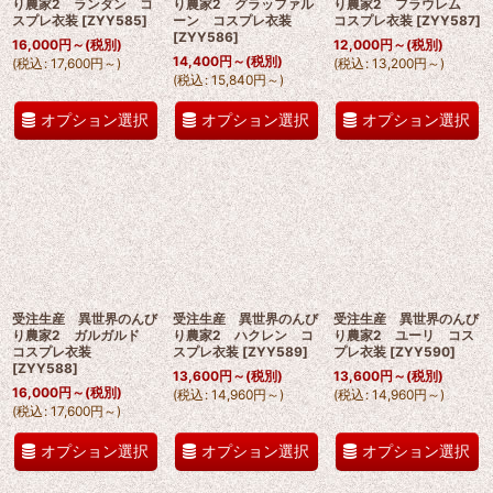
り農家2 ランダン コ
り農家2 グラッファル
り農家2 フラウレム
スプレ衣装
[
ZYY585
]
ーン コスプレ衣装
コスプレ衣装
[
ZYY587
]
[
ZYY586
]
16,000
円
～
(税別)
12,000
円
～
(税別)
14,400
円
～
(税別)
(
税込
:
17,600
円
～
)
(
税込
:
13,200
円
～
)
(
税込
:
15,840
円
～
)
オプション選択
オプション選択
オプション選択
受注生産 異世界のんび
受注生産 異世界のんび
受注生産 異世界のんび
り農家2 ガルガルド
り農家2 ハクレン コ
り農家2 ユーリ コス
コスプレ衣装
スプレ衣装
[
ZYY589
]
プレ衣装
[
ZYY590
]
[
ZYY588
]
13,600
円
～
(税別)
13,600
円
～
(税別)
16,000
円
～
(税別)
(
税込
:
14,960
円
～
)
(
税込
:
14,960
円
～
)
(
税込
:
17,600
円
～
)
オプション選択
オプション選択
オプション選択