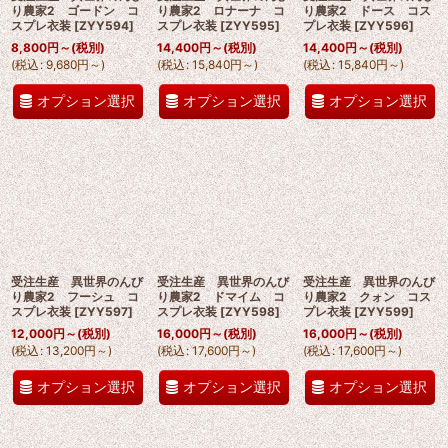
り農家2 ゴードン コ
り農家2 ロナーナ コ
り農家2 ドース コス
スプレ衣装
[
ZYY594
]
スプレ衣装
[
ZYY595
]
プレ衣装
[
ZYY596
]
8,800
円
～
(税別)
14,400
円
～
(税別)
14,400
円
～
(税別)
(
税込
:
9,680
円
～
)
(
税込
:
15,840
円
～
)
(
税込
:
15,840
円
～
)
オプション選択
オプション選択
オプション選択
受注生産 異世界のんび
受注生産 異世界のんび
受注生産 異世界のんび
り農家2 フーシュ コ
り農家2 ドマイム コ
り農家2 クォン コス
スプレ衣装
[
ZYY597
]
スプレ衣装
[
ZYY598
]
プレ衣装
[
ZYY599
]
12,000
円
～
(税別)
16,000
円
～
(税別)
16,000
円
～
(税別)
(
税込
:
13,200
円
～
)
(
税込
:
17,600
円
～
)
(
税込
:
17,600
円
～
)
オプション選択
オプション選択
オプション選択