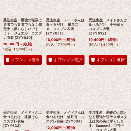
受注生産 最強の職業は
受注生産 メイドさんは
受注生産 メイドさんは
勇者でも賢者でもなく鑑
食べるだけ 橘スズ
食べるだけ 小松菜々
定士（仮）らしいです
メ コスプレ衣装
コスプレ衣装
よ？ ジュエル コスプ
[
ZYY631
]
[
ZYY632
]
レ衣装
[
ZYY630
]
16,000
円
～
(税別)
10,400
円
～
(税別)
16,000
円
～
(税別)
(
税込
:
17,600
円
～
)
(
税込
:
11,440
円
～
)
(
税込
:
17,600
円
～
)
オプション選択
オプション選択
オプション選択
受注生産 メイドさんは
受注生産 メイドさんは
受注生産 悲劇の元凶と
食べるだけ 遠藤そら
食べるだけ 信月杏 コ
なる最強外道ラスボス女
コスプレ衣装
スプレ衣装
[
ZYY634
]
王は民の為に尽くしま
[
ZYY633
]
す。Season2 プライ
12,000
円
～
(税別)
ド コスプレ衣装