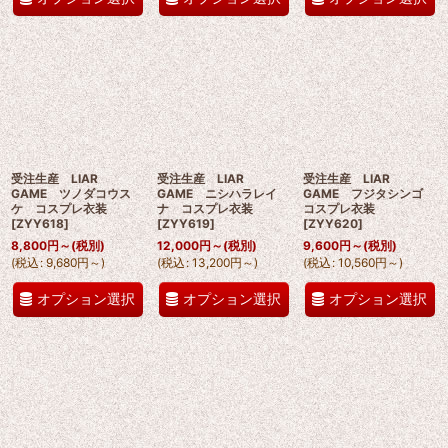
受注生産 LIAR
受注生産 LIAR
受注生産 LIAR
GAME ツノダコウス
GAME ニシハラレイ
GAME フジタシンゴ
ケ コスプレ衣装
ナ コスプレ衣装
コスプレ衣装
[
ZYY618
]
[
ZYY619
]
[
ZYY620
]
8,800
円
～
(税別)
12,000
円
～
(税別)
9,600
円
～
(税別)
(
税込
:
9,680
円
～
)
(
税込
:
13,200
円
～
)
(
税込
:
10,560
円
～
)
オプション選択
オプション選択
オプション選択