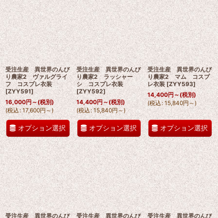
受注生産 異世界のんび
受注生産 異世界のんび
受注生産 異世界のんび
り農家2 ヴァルグライ
り農家2 ラッシャー
り農家2 マム コスプ
フ コスプレ衣装
シ コスプレ衣装
レ衣装
[
ZYY593
]
[
ZYY591
]
[
ZYY592
]
14,400
円
～
(税別)
16,000
円
～
(税別)
14,400
円
～
(税別)
(
税込
:
15,840
円
～
)
(
税込
:
17,600
円
～
)
(
税込
:
15,840
円
～
)
オプション選択
オプション選択
オプション選択
受注生産 異世界のんび
受注生産 異世界のんび
受注生産 異世界のんび