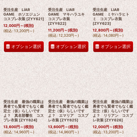
受注生産 LIAR
受注生産 LIAR
受注生産 LIAR
GAME ホソエジュン
GAME マキハラユキ
GAME ミヤハラヒト
コスプレ衣装
[
ZYY621
]
コスプレ衣装
ミ コスプレ衣装
[
ZYY622
]
[
ZYY623
]
12,000
円
～
(税別)
11,200
円
～
(税別)
12,800
円
～
(税別)
(
税込
:
13,200
円
～
)
(
税込
:
12,320
円
～
)
(
税込
:
14,080
円
～
)
オプション選択
オプション選択
オプション選択
受注生産 最強の職業は
受注生産 最強の職業は
受注生産 最強の職業は
勇者でも賢者でもなく鑑
勇者でも賢者でもなく鑑
勇者でも賢者でもなく鑑
定士（仮）らしいです
定士（仮）らしいです
定士（仮）らしいです
よ？ 真名部響生 コス
よ？ エマリア コスプ
よ？ リリアン コスプ
プレ衣装
[
ZYY624
]
レ衣装
[
ZYY625
]
レ衣装
[
ZYY626
]
13,600
円
～
(税別)
13,600
円
～
(税別)
12,000
円
～
(税別)
(
税込
:
14,960
円
～
)
(
税込
:
14,960
円
～
)
(
税込
:
13,200
円
～
)