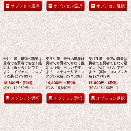
オプション選択
オプション選択
オプション選択
受注生産 最強の職業は
受注生産 最強の職業は
受注生産 最強の職業は
勇者でも賢者でもなく鑑
勇者でも賢者でもなく鑑
勇者でも賢者でもなく鑑
定士（仮）らしいです
定士（仮）らしいです
定士（仮）らしいです
よ？ イヴェル コスプ
よ？ スティーリア コ
よ？ 冥神 コスプレ衣
レ衣装
[
ZYY627
]
スプレ衣装
[
ZYY628
]
装
[
ZYY629
]
12,800
円
～
(税別)
14,400
円
～
(税別)
16,800
円
～
(税別)
(
税込
:
14,080
円
～
)
(
税込
:
15,840
円
～
)
(
税込
:
18,480
円
～
)
オプション選択
オプション選択
オプション選択