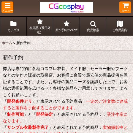
メニュー
カート
在庫品（翌日発
カテゴリ
新作予約25％off
商品検索
ご利用案内
送）
ホーム
>
新作予約
新作予約
弊店は専門的に各種コスプレ衣装、メイド服、セーラー服やブーツ
などの制作と販売の取扱店、お客様に良質で最安値の商品提供を保
証することです。また、お客様の製品ニーズを認識した上で、お客
様の選択範囲を広げるべく多様な製品をご用意しております。よろ
しくお願いします。
「
開発条件アリ
」と表示されてる予約商品：
一定のご注文数に達成
すると製作を手配することができます。
「
制作可能
」と「
開発決定
」と表示されてる予約品：：
受注生産に
なります。
「
サンプル衣装製作完了
」と表示されてる予約商品：
実物撮影中と