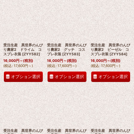
受注生産 異世界のんび
受注生産 異世界のんび
受注生産 異世界のんび
り農家2 ドライム コ
り農家2 グッチ コス
り農家2 ビーゼル コ
スプレ衣装
[
ZYY582
]
プレ衣装
[
ZYY583
]
スプレ衣装
[
ZYY584
]
16,000
円
～
(税別)
16,000
円
～
(税別)
16,000
円
～
(税別)
(
税込
:
17,600
円
～
)
(
税込
:
17,600
円
～
)
(
税込
:
17,600
円
～
)
オプション選択
オプション選択
オプション選択
受注生産 異世界のんび
受注生産 異世界のんび
受注生産 異世界のんび