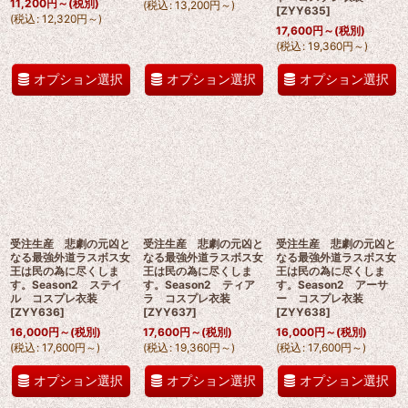
11,200
円
～
(税別)
(
税込
:
13,200
円
～
)
[
ZYY635
]
(
税込
:
12,320
円
～
)
17,600
円
～
(税別)
(
税込
:
19,360
円
～
)
オプション選択
オプション選択
オプション選択
受注生産 悲劇の元凶と
受注生産 悲劇の元凶と
受注生産 悲劇の元凶と
なる最強外道ラスボス女
なる最強外道ラスボス女
なる最強外道ラスボス女
王は民の為に尽くしま
王は民の為に尽くしま
王は民の為に尽くしま
す。Season2 ステイ
す。Season2 ティア
す。Season2 アーサ
ル コスプレ衣装
ラ コスプレ衣装
ー コスプレ衣装
[
ZYY636
]
[
ZYY637
]
[
ZYY638
]
16,000
円
～
(税別)
17,600
円
～
(税別)
16,000
円
～
(税別)
(
税込
:
17,600
円
～
)
(
税込
:
19,360
円
～
)
(
税込
:
17,600
円
～
)
オプション選択
オプション選択
オプション選択