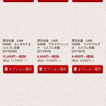
受注生産 LIAR
受注生産 LIAR
受注生産 LIAR
GAME カンザキナオ
GAME アキヤマシンイ
GAME フジサワカズ
コスプレ衣装
チ コスプレ衣装
オ コスプレ衣装
[
ZYY609
]
[
ZYY610
]
[
ZYY611
]
12,000
円
～
(税別)
9,600
円
～
(税別)
8,800
円
～
(税別)
(
税込
:
13,200
円
～
)
(
税込
:
10,560
円
～
)
(
税込
:
9,680
円
～
)
オプション選択
オプション選択
オプション選択