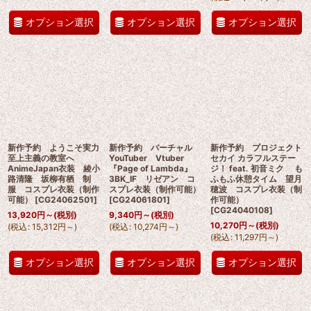
オプション選択
オプション選択
オプション選択
新作予約 ようこそ実力
新作予約 バーチャル
新作予約 プロジェクト
至上主義の教室へ
YouTuber Vtuber
セカイ カラフルステー
AnimeJapan衣装 綾小
『Page of Lambda』
ジ！ feat. 初音ミク も
路清隆 坂柳有栖 制
3BK_IF リゼアン コ
ふもふ休憩タイム 望月
服 コスプレ衣装（制作
スプレ衣装（制作可能）
穂波 コスプレ衣装（制
可能）
[
CG24062501
]
[
CG24061801
]
作可能）
[
CG24040108
]
13,920
円
～
(税別)
9,340
円
～
(税別)
10,270
円
～
(税別)
(
税込
:
15,312
円
～
)
(
税込
:
10,274
円
～
)
(
税込
:
11,297
円
～
)
オプション選択
オプション選択
オプション選択