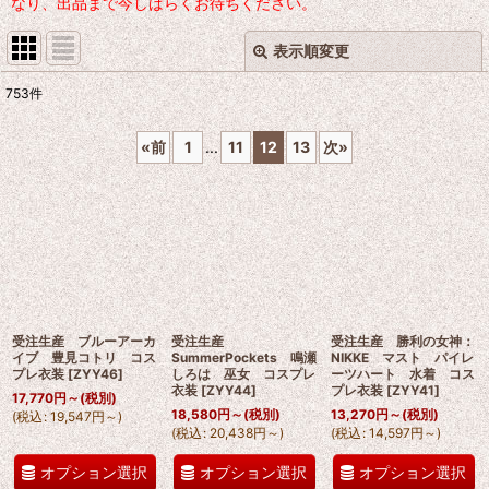
なり、出品まで今しばらくお待ちください。
表示順変更
閉じる
753
件
サブカテゴリ
:
«
前
1
...
11
12
13
次
»
表示数
:
並び順
:
絞り込む
受注生産 ブルーアーカ
受注生産
受注生産 勝利の女神：
イブ 豊見コトリ コス
SummerPockets 鳴瀬
NIKKE マスト パイレ
プレ衣装
[
ZYY46
]
しろは 巫女 コスプレ
ーツハート 水着 コス
衣装
[
ZYY44
]
プレ衣装
[
ZYY41
]
17,770
円
～
(税別)
18,580
円
～
(税別)
13,270
円
～
(税別)
(
税込
:
19,547
円
～
)
(
税込
:
20,438
円
～
)
(
税込
:
14,597
円
～
)
オプション選択
オプション選択
オプション選択