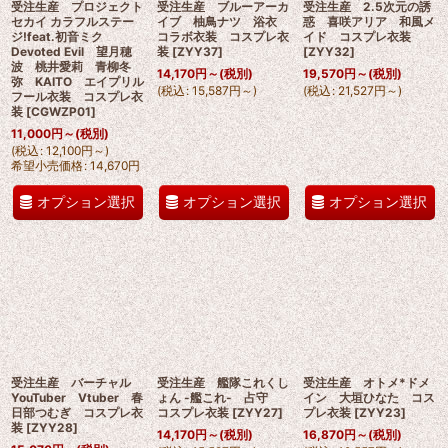
受注生産 プロジェクト
受注生産 ブルーアーカ
受注生産 2.5次元の誘
セカイ カラフルステー
イブ 柚鳥ナツ 浴衣
惑 喜咲アリア 和風メ
ジ!feat.初音ミク
コラボ衣装 コスプレ衣
イド コスプレ衣装
Devoted Evil 望月穂
装
[
ZYY37
]
[
ZYY32
]
波 桃井愛莉 青柳冬
14,170
円
～
(税別)
19,570
円
～
(税別)
弥 KAITO エイプリル
(
税込
:
15,587
円
～
)
(
税込
:
21,527
円
～
)
フール衣装 コスプレ衣
装
[
CGWZP01
]
11,000
円
～
(税別)
(
税込
:
12,100
円
～
)
希望小売価格
:
14,670
円
オプション選択
オプション選択
オプション選択
受注生産 バーチャル
受注生産 艦隊これくし
受注生産 オトメ*ドメ
YouTuber Vtuber 春
ょん -艦これ- 占守
イン 大垣ひなた コス
日部つむぎ コスプレ衣
コスプレ衣装
[
ZYY27
]
プレ衣装
[
ZYY23
]
装
[
ZYY28
]
14,170
円
～
(税別)
16,870
円
～
(税別)