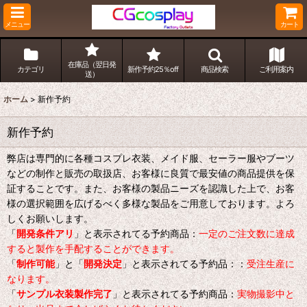
メニュー
カート
在庫品（翌日発
カテゴリ
新作予約25％off
商品検索
ご利用案内
送）
ホーム
>
新作予約
新作予約
弊店は専門的に各種コスプレ衣装、メイド服、セーラー服やブーツ
などの制作と販売の取扱店、お客様に良質で最安値の商品提供を保
証することです。また、お客様の製品ニーズを認識した上で、お客
様の選択範囲を広げるべく多様な製品をご用意しております。よろ
しくお願いします。
「
開発条件アリ
」と表示されてる予約商品：
一定のご注文数に達成
すると製作を手配することができます。
「
制作可能
」と「
開発決定
」と表示されてる予約品：：
受注生産に
なります。
「
サンプル衣装製作完了
」と表示されてる予約商品：
実物撮影中と