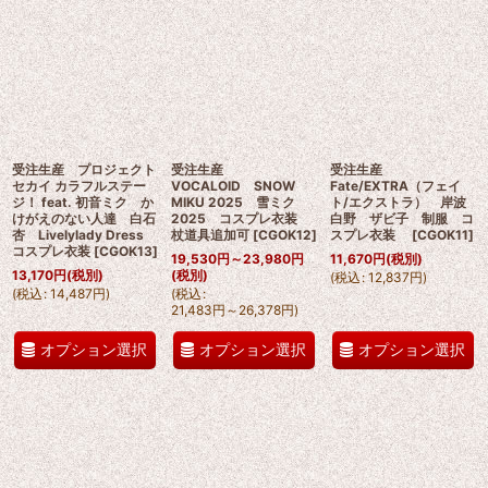
受注生産 プロジェクト
受注生産
受注生産
セカイ カラフルステー
VOCALOID SNOW
Fate/EXTRA（フェイ
ジ！ feat. 初音ミク か
MIKU 2025 雪ミク
ト/エクストラ） 岸波
けがえのない人達 白石
2025 コスプレ衣装
白野 ザビ子 制服 コ
杏 Livelylady Dress
杖道具追加可
[
CGOK12
]
スプレ衣装
[
CGOK11
]
コスプレ衣装
[
CGOK13
]
19,530
円
～23,980
円
11,670
円
(税別)
13,170
円
(税別)
(税別)
(
税込
:
12,837
円
)
(
税込
:
14,487
円
)
(
税込
:
21,483
円
～26,378
円
)
オプション選択
オプション選択
オプション選択