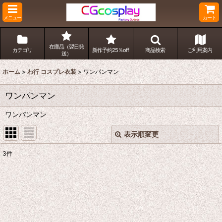
メニュー
カート
在庫品（翌日発
カテゴリ
新作予約25％off
商品検索
ご利用案内
送）
ホーム
>
わ行 コスプレ衣装
>
ワンパンマン
ワンパンマン
ワンパンマン
表示順変更
閉じる
3
件
表示数
:
並び順
:
絞り込む