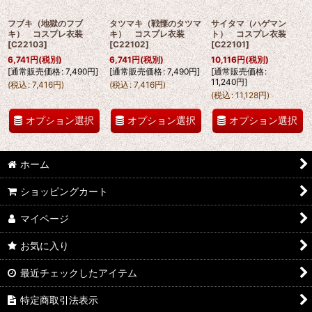
フブキ（地獄のフブ
タツマキ（戦慄のタツマ
サイタマ（ハゲマン
キ） コスプレ衣装
キ） コスプレ衣装
ト） コスプレ衣装
[
C22103
]
[
C22102
]
[
C22101
]
6,741
円
(税別)
6,741
円
(税別)
10,116
円
(税別)
[
通常販売価格
:
7,490
円
]
[
通常販売価格
:
7,490
円
]
[
通常販売価格
:
11,240
円
]
(
税込
:
7,416
円
)
(
税込
:
7,416
円
)
(
税込
:
11,128
円
)
オプション選択
オプション選択
オプション選択
ホーム
ショッピングカート
マイページ
お気に入り
最近チェックしたアイテム
特定商取引法表示