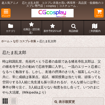
超人気アニメ 忍たま乱太郎 コスプレ衣装が高い再現率・高品質・低価格のコ
スプレ専門店｜cosplay｜コスチューム．
メニュー
カート
在庫品（翌日発
カテゴリ
新作予約25％off
商品検索
ご利用案内
送）
ホーム
>
な行 コスプレ衣装
>
忍たま乱太郎
忍たま乱太郎
時は戦国乱世。先祖代々ヒラ忍者の血筋である猪名寺乱太郎は、父
の猪名寺平之介の勧めで忍術学園に入学し、一流のエリート忍者に
なるべく勉強する。しかし、友達の摂津のきり丸・福富しんべヱと
共に、常に成績は落第点。追試、補習授業は当たり前。頑張っても
空回りする3人組に先生達も振り回されるが、そんな彼らには常に
事件が降り注ぐ。3人組は足りない知恵を出し合って、いつのまに
やら大活躍。(Wikipediaより)
表示順変更
閉じる