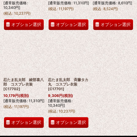
[
通常販売価格
:
[
通常販売価格
:
11,310
円
]
[
通常販売価格
:
8,610
円
]
10,340
円
]
(
税込
:
11,197
円
)
(
税込
:
8,524
円
)
(
税込
:
10,237
円
)
オプション選択
オプション選択
オプション選択
忍たま乱太郎 綾部喜八
忍たま乱太郎 斉藤タカ
郎 コスプレ衣装
丸 コスプレ衣装
[
C17702
]
[
C17701
]
10,179
円
(税別)
9,306
円
(税別)
[
通常販売価格
:
11,310
円
]
[
通常販売価格
:
10,340
円
]
(
税込
:
11,197
円
)
(
税込
:
10,237
円
)
オプション選択
オプション選択