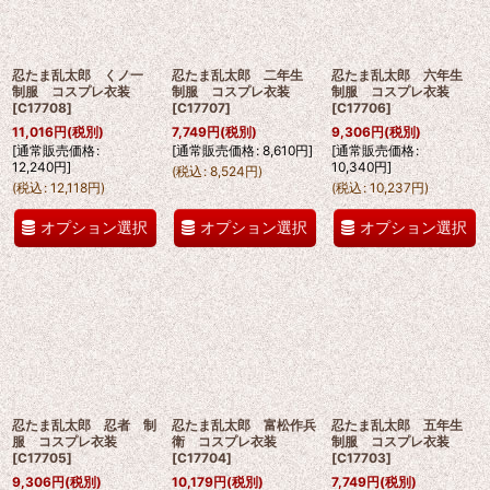
忍たま乱太郎 くノ一
忍たま乱太郎 二年生
忍たま乱太郎 六年生
制服 コスプレ衣装
制服 コスプレ衣装
制服 コスプレ衣装
[
C17708
]
[
C17707
]
[
C17706
]
11,016
円
(税別)
7,749
円
(税別)
9,306
円
(税別)
[
通常販売価格
:
[
通常販売価格
:
8,610
円
]
[
通常販売価格
:
12,240
円
]
10,340
円
]
(
税込
:
8,524
円
)
(
税込
:
12,118
円
)
(
税込
:
10,237
円
)
オプション選択
オプション選択
オプション選択
忍たま乱太郎 忍者 制
忍たま乱太郎 富松作兵
忍たま乱太郎 五年生
服 コスプレ衣装
衛 コスプレ衣装
制服 コスプレ衣装
[
C17705
]
[
C17704
]
[
C17703
]
9,306
円
(税別)
10,179
円
(税別)
7,749
円
(税別)