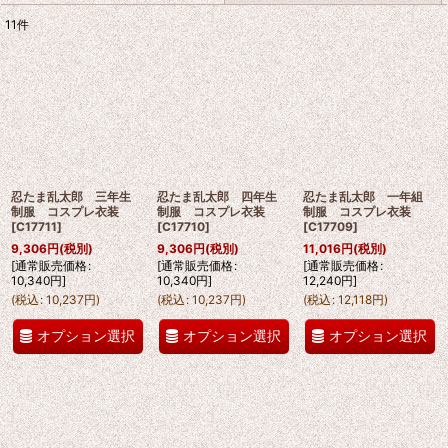
11
件
表示数
:
並び順
:
絞り込む
忍たま乱太郎 三年生
忍たま乱太郎 四年生
忍たま乱太郎 一年組
制服 コスプレ衣装
制服 コスプレ衣装
制服 コスプレ衣装
[
C17711
]
[
C17710
]
[
C17709
]
9,306
円
(税別)
9,306
円
(税別)
11,016
円
(税別)
[
通常販売価格
:
[
通常販売価格
:
[
通常販売価格
:
10,340
円
]
10,340
円
]
12,240
円
]
(
税込
:
10,237
円
)
(
税込
:
10,237
円
)
(
税込
:
12,118
円
)
オプション選択
オプション選択
オプション選択