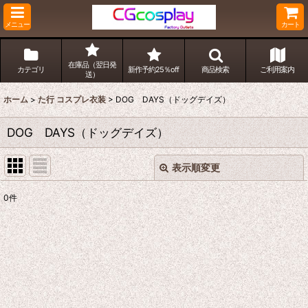
メニュー
カート
在庫品（翌日発
カテゴリ
新作予約25％off
商品検索
ご利用案内
送）
ホーム
>
た行 コスプレ衣装
>
DOG DAYS（ドッグデイズ）
DOG DAYS（ドッグデイズ）
表示順変更
閉じる
0
件
表示数
:
並び順
:
絞り込む