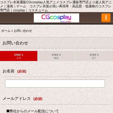
コスプレ衣装通販CGcosplay人気アニメコスプレ通販専門店より超人気アニ
メ｜漫画｜ゲーム コスプレ衣装が高い再現率・高品質・低価格のコスプレ
専門店｜cosplay｜コスチューム
ホーム
>
お問い合わせ
お問い合わせ
STEP 1
STEP 2
STEP 3
入力
確認
完了
お名前
[
必須
]
メールアドレス
[
必須
]
■弊社からのメール配信について