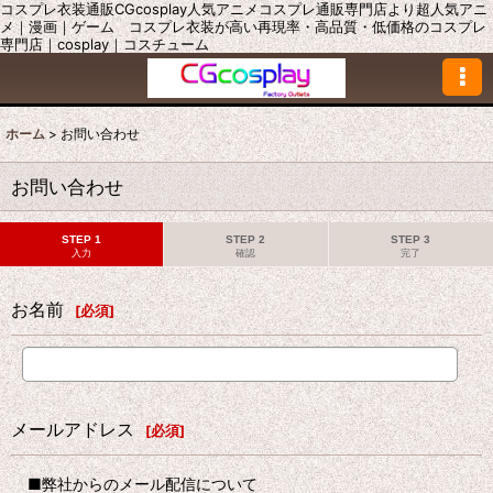
コスプレ衣装通販CGcosplay人気アニメコスプレ通販専門店より超人気アニ
メ｜漫画｜ゲーム コスプレ衣装が高い再現率・高品質・低価格のコスプレ
専門店｜cosplay｜コスチューム
ホーム
>
お問い合わせ
お問い合わせ
STEP 1
STEP 2
STEP 3
入力
確認
完了
お名前
[
必須
]
メールアドレス
[
必須
]
■弊社からのメール配信について