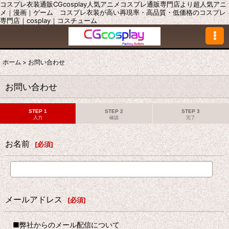
コスプレ衣装通販CGcosplay人気アニメコスプレ通販専門店より超人気アニ
メ｜漫画｜ゲーム コスプレ衣装が高い再現率・高品質・低価格のコスプレ
専門店｜cosplay｜コスチューム
ホーム
>
お問い合わせ
お問い合わせ
STEP 1
STEP 2
STEP 3
入力
確認
完了
お名前
[
必須
]
メールアドレス
[
必須
]
■弊社からのメール配信について