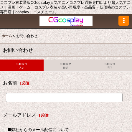
コスプレ衣装通販CGcosplay人気アニメコスプレ通販専門店より超人気アニ
メ｜漫画｜ゲーム コスプレ衣装が高い再現率・高品質・低価格のコスプレ
専門店｜cosplay｜コスチューム
ホーム
>
お問い合わせ
お問い合わせ
STEP 1
STEP 2
STEP 3
入力
確認
完了
お名前
[
必須
]
メールアドレス
[
必須
]
■弊社からのメール配信について