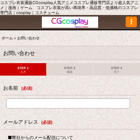
コスプレ衣装通販CGcosplay人気アニメコスプレ通販専門店より超人気アニ
メ｜漫画｜ゲーム コスプレ衣装が高い再現率・高品質・低価格のコスプレ
専門店｜cosplay｜コスチューム
ホーム
>
お問い合わせ
お問い合わせ
STEP 1
STEP 2
STEP 3
入力
確認
完了
お名前
[
必須
]
メールアドレス
[
必須
]
■弊社からのメール配信について