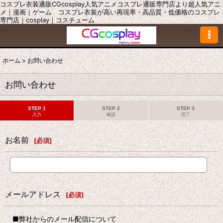
コスプレ衣装通販CGcosplay人気アニメコスプレ通販専門店より超人気アニ
メ｜漫画｜ゲーム コスプレ衣装が高い再現率・高品質・低価格のコスプレ
専門店｜cosplay｜コスチューム
ホーム
>
お問い合わせ
お問い合わせ
STEP 1
STEP 2
STEP 3
入力
確認
完了
お名前
[
必須
]
メールアドレス
[
必須
]
■弊社からのメール配信について