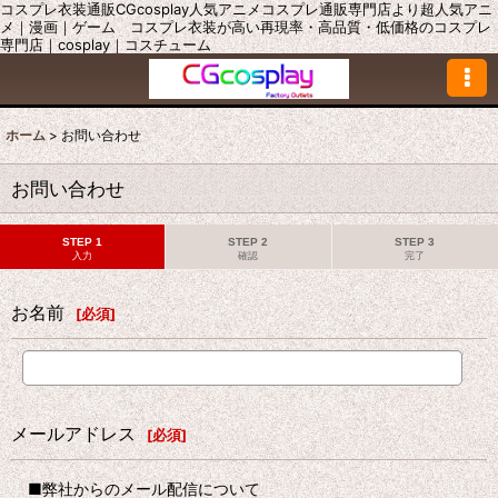
コスプレ衣装通販CGcosplay人気アニメコスプレ通販専門店より超人気アニ
メ｜漫画｜ゲーム コスプレ衣装が高い再現率・高品質・低価格のコスプレ
専門店｜cosplay｜コスチューム
ホーム
>
お問い合わせ
お問い合わせ
STEP 1
STEP 2
STEP 3
入力
確認
完了
お名前
[
必須
]
メールアドレス
[
必須
]
■弊社からのメール配信について