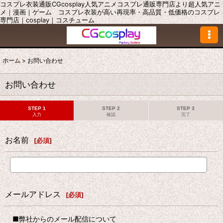
コスプレ衣装通販CGcosplay人気アニメコスプレ通販専門店より超人気アニ
メ｜漫画｜ゲーム コスプレ衣装が高い再現率・高品質・低価格のコスプレ
専門店｜cosplay｜コスチューム
ホーム
>
お問い合わせ
お問い合わせ
STEP 1
STEP 2
STEP 3
入力
確認
完了
お名前
[
必須
]
メールアドレス
[
必須
]
■弊社からのメール配信について