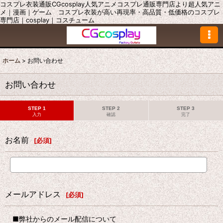
コスプレ衣装通販CGcosplay人気アニメコスプレ通販専門店より超人気アニ
メ｜漫画｜ゲーム コスプレ衣装が高い再現率・高品質・低価格のコスプレ
専門店｜cosplay｜コスチューム
ホーム
>
お問い合わせ
お問い合わせ
STEP 1
STEP 2
STEP 3
入力
確認
完了
お名前
[
必須
]
メールアドレス
[
必須
]
■弊社からのメール配信について